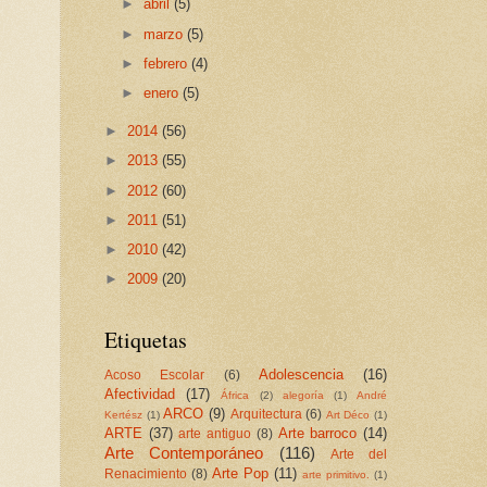
►
abril
(5)
►
marzo
(5)
►
febrero
(4)
►
enero
(5)
►
2014
(56)
►
2013
(55)
►
2012
(60)
►
2011
(51)
►
2010
(42)
►
2009
(20)
Etiquetas
Adolescencia
(16)
Acoso Escolar
(6)
Afectividad
(17)
África
(2)
alegoría
(1)
André
ARCO
(9)
Arquitectura
(6)
Kertész
(1)
Art Déco
(1)
ARTE
(37)
Arte barroco
(14)
arte antiguo
(8)
Arte Contemporáneo
(116)
Arte del
Arte Pop
(11)
Renacimiento
(8)
arte primitivo.
(1)