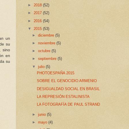
►
2018
(52)
►
2017
(52)
►
2016
(54)
▼
2015
(53)
►
diciembre
(5)
ran un
►
noviembre
(5)
 de su
, sino
►
octubre
(5)
ión en
►
septiembre
(5)
oda su
▼
julio
(5)
PHOTOESPAÑA 2015
SOBRE EL GENOCIDIO ARMENIO
DESIGUALDAD SOCIAL EN BRASIL
LA REPRESIÓN ESTALINISTA
LA FOTOGRAFÍA DE PAUL STRAND
►
junio
(5)
►
mayo
(4)