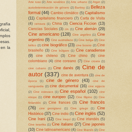
Arte ruso
(2)
Arte soviético
(1)
Arte urbano
(1)
Atget
(2)
Belleza
autodeterminación de género
(2)
Banksy
(1)
formal
(44)
Capitalismo
Cambio climático
(5)
(11)
Capitalismo financiero
(7)
Carta de Visita
Ciencia Ficcion
(13)
(4)
China
(3)
grafía
censura
(1)
Cine alemán
(29)
Ciencias Sociales
(3)
cin
(1)
icial,
Cine americano
(128)
Cine
Cine argelino
(1)
emplos
argentino
(9)
Cine australiano
(1)
Cine belga
(2)
Cine
mesas.
cine biográfico
(23)
Cine
bélico
(2)
cine bosnio
(2)
en la
Cine canadiense
brasileño
(3)
Cine búlgaro
(1)
(9)
cine chileno
(3)
Cine chino
(5)
cine
colombiano
(4)
cine coreano
(7)
Cine croata
(1)
Cine de
Cine danés
(9)
cine cubano
(1)
autor
(337)
cine de aventura
(3)
cine de
cine de género
(43)
época
(1)
cine de
cine documental
(16)
vanguardia
(2)
cine egipcio
Cine español
(102)
(2)
Cine eslovaco
(1)
cine
cine europeo
(12)
etiope
(1)
Cine filipino
(1)
Cine
Cine francés
Cine frances
(3)
finlandés
(2)
(76)
Cine
cine georgiano
(1)
Cine griego
(1)
Cine inglés
(52)
Histórico
(37)
Cine indio
(5)
Cine Iraní
(12)
Cine irlandés
(5)
Cine iraquí
(1)
Cine italiano
(27)
Cine japonés
Cine israelita
(1)
(10)
Cine latinoamericano
(4)
Cine libanés
(2)
Cine