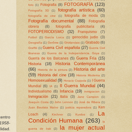
FOTOGRAFÍA
(123)
Fotografia
(8)
foto
(1)
fotografía artística
(60)
Fotografía 3D
(1)
fotografía de moda
(3)
fotografía de cine
(1)
Fotografía documental
(88)
Fotografía
obrera
(8)
fotografía publicitaria
(4)
FOTOPERIODISMO
(32)
Franquismo
(7)
genocidio judio
(3)
Futbol
(1)
García Lorca
(1)
Grabado
(6)
Geografía
(1)
Gerôme
(1)
Ghirlandaio
(1)
Guerra Civil española
(27)
Graffiti
(1)
Guerra Civil
libanesa
(1)
Guerra de la Independencia. Goya
(1)
Guerra Fría
(15)
Guerra de los Balcanes
(5)
Historia Contemporánea
Historia
(18)
(66)
Historia del arte
Historia de la pintura
(2)
(59)
Historia del cine
(18)
Historia Moderna
(2)
Homosexualidad
(9)
I Guerra
Horacio Coppola
(1)
II Guerra Mundial
(44)
Mundial
(6)
IA
(1)
Infancia
(19)
Individualismo
(6)
inmigracion
(1)
Inmigración
(21)
Italia
(3)
Jane Campion
(1)
Joaquín Costa
(1)
John Lennon
(1)
José de Ribera
(1)
Ken
Juan Bautista Maíno
(1)
justicia reparadora
(1)
La
Loach
(4)
Kirchner
(1)
Kurdos
(1)
centro
Condición Humana
(263)
la
 1958-
la mujer actual
lidad.
guerra de Irak
(2)