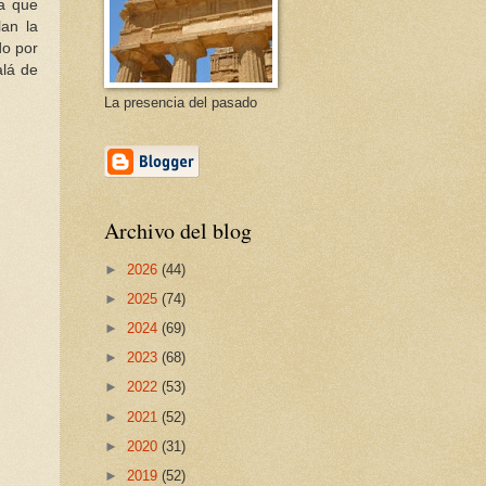
la que
lan la
do por
alá de
La presencia del pasado
Archivo del blog
►
2026
(44)
►
2025
(74)
►
2024
(69)
►
2023
(68)
►
2022
(53)
►
2021
(52)
►
2020
(31)
►
2019
(52)