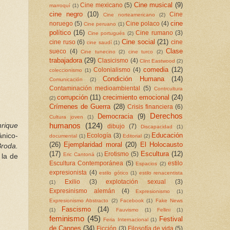
Cine musical
(9)
Cine mexicano
(5)
marroquí
(1)
cine negro
(10)
Cine
Cine norteamericano
(2)
cine
noruego
(5)
Cine polaco
(4)
Cine peruano
(1)
político
(16)
Cine rumano
(3)
Cine portugués
(2)
Cine social
(21)
cine ruso
(6)
cine
cine saudí
(1)
Clase
sueco
(4)
Cine tunecino
(2)
cine turco
(2)
trabajadora
(29)
Clasicismo
(4)
Clint Eastwood
(2)
comedia
(12)
Colonialismo
(4)
coleccionismo
(1)
Condición Humana
(14)
Comunicación
(2)
Contaminación medioambiental
(5)
Contrcultura
corrupción
(11)
crecimiento emocional
(24)
(2)
Crímenes de Guerra
(28)
Crisis financiera
(6)
Derechos
Democracia
(9)
Cultura joven
(1)
humanos
(124)
nrique
dibujo
(7)
Discapacidad
(1)
Educación
ánico-
Ecología
(3)
documental
(1)
Editorial
(2)
(26)
Ejemplaridad moral
(20)
El Holocausto
roda.
(17)
Escultura
(12)
Erotismo
(5)
Eric Cantoná
(1)
 la de
Escultura Contemporánea
(5)
estilo
Espacios
(2)
expresionista
(4)
estilo gótico
(1)
estilo renacentista
Exilio
(3)
explotación sexual
(3)
(1)
Expresinismo alemán
(4)
Expresionismo
(1)
Expresionismo Abstracto
(2)
Facebook
(1)
Fake News
Fascismo
(14)
(1)
Fauvismo
(1)
Fellini
(1)
feminismo
(45)
Festival
Feria Internacional
(1)
de Cannes
(34)
Ficción
(3)
Filosofía de vida
(5)