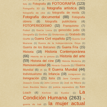
FOTOGRAFÍA
(123)
Fotografia
(8)
foto
(1)
fotografía artística
(60)
Fotografía 3D
(1)
fotografía de moda
(3)
fotografía de cine
(1)
Fotografía documental
(88)
Fotografía
obrera
(8)
fotografía publicitaria
(4)
FOTOPERIODISMO
(32)
Franquismo
(7)
genocidio judio
(3)
Futbol
(1)
García Lorca
(1)
Grabado
(6)
Geografía
(1)
Gerôme
(1)
Ghirlandaio
(1)
Guerra Civil española
(27)
Graffiti
(1)
Guerra Civil
libanesa
(1)
Guerra de la Independencia. Goya
(1)
Guerra Fría
(15)
Guerra de los Balcanes
(5)
Historia Contemporánea
Historia
(18)
(66)
Historia del arte
Historia de la pintura
(2)
(59)
Historia del cine
(18)
Historia Moderna
(2)
Homosexualidad
(9)
I Guerra
Horacio Coppola
(1)
II Guerra Mundial
(44)
Mundial
(6)
IA
(1)
Infancia
(19)
Individualismo
(6)
inmigracion
(1)
Inmigración
(21)
Italia
(3)
Jane Campion
(1)
Joaquín Costa
(1)
John Lennon
(1)
José de Ribera
(1)
Ken
Juan Bautista Maíno
(1)
justicia reparadora
(1)
La
Loach
(4)
Kirchner
(1)
Kurdos
(1)
Condición Humana
(263)
la
la mujer actual
guerra de Irak
(2)