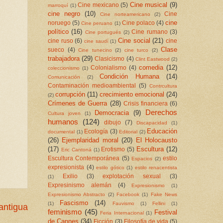
Cine musical
(9)
Cine mexicano
(5)
marroquí
(1)
cine negro
(10)
Cine
Cine norteamericano
(2)
cine
noruego
(5)
Cine polaco
(4)
Cine peruano
(1)
político
(16)
Cine rumano
(3)
Cine portugués
(2)
Cine social
(21)
cine ruso
(6)
cine
cine saudí
(1)
Clase
sueco
(4)
Cine tunecino
(2)
cine turco
(2)
trabajadora
(29)
Clasicismo
(4)
Clint Eastwood
(2)
comedia
(12)
Colonialismo
(4)
coleccionismo
(1)
Condición Humana
(14)
Comunicación
(2)
Contaminación medioambiental
(5)
Contrcultura
corrupción
(11)
crecimiento emocional
(24)
(2)
Crímenes de Guerra
(28)
Crisis financiera
(6)
Derechos
Democracia
(9)
Cultura joven
(1)
humanos
(124)
dibujo
(7)
Discapacidad
(1)
Educación
Ecología
(3)
documental
(1)
Editorial
(2)
(26)
Ejemplaridad moral
(20)
El Holocausto
(17)
Escultura
(12)
Erotismo
(5)
Eric Cantoná
(1)
Escultura Contemporánea
(5)
estilo
Espacios
(2)
expresionista
(4)
estilo gótico
(1)
estilo renacentista
Exilio
(3)
explotación sexual
(3)
(1)
Expresinismo alemán
(4)
Expresionismo
(1)
Expresionismo Abstracto
(2)
Facebook
(1)
Fake News
Fascismo
(14)
(1)
Fauvismo
(1)
Fellini
(1)
antigua
feminismo
(45)
Festival
Feria Internacional
(1)
de Cannes
(34)
Ficción
(3)
Filosofía de vida
(5)