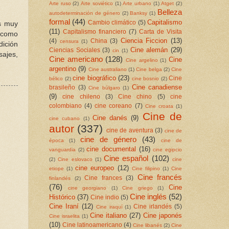
Arte ruso
(2)
Arte soviético
(1)
Arte urbano
(1)
Atget
(2)
Belleza
autodeterminación de género
(2)
Banksy
(1)
formal
(44)
Capitalismo
Cambio climático
(5)
as muy
(11)
Capitalismo financiero
(7)
Carta de Visita
o como
Ciencia Ficcion
(13)
(4)
China
(3)
censura
(1)
dición
Cine alemán
(29)
Ciencias Sociales
(3)
cin
(1)
sajes,
Cine americano
(128)
Cine
Cine argelino
(1)
argentino
(9)
Cine australiano
(1)
Cine belga
(2)
Cine
cine biográfico
(23)
Cine
bélico
(2)
cine bosnio
(2)
Cine canadiense
brasileño
(3)
Cine búlgaro
(1)
(9)
cine chileno
(3)
Cine chino
(5)
cine
colombiano
(4)
cine coreano
(7)
Cine croata
(1)
Cine de
Cine danés
(9)
cine cubano
(1)
autor
(337)
cine de aventura
(3)
cine de
cine de género
(43)
época
(1)
cine de
cine documental
(16)
vanguardia
(2)
cine egipcio
Cine español
(102)
(2)
Cine eslovaco
(1)
cine
cine europeo
(12)
etiope
(1)
Cine filipino
(1)
Cine
Cine francés
Cine frances
(3)
finlandés
(2)
(76)
Cine
cine georgiano
(1)
Cine griego
(1)
Cine inglés
(52)
Histórico
(37)
Cine indio
(5)
Cine Iraní
(12)
Cine irlandés
(5)
Cine iraquí
(1)
Cine italiano
(27)
Cine japonés
Cine israelita
(1)
(10)
Cine latinoamericano
(4)
Cine libanés
(2)
Cine