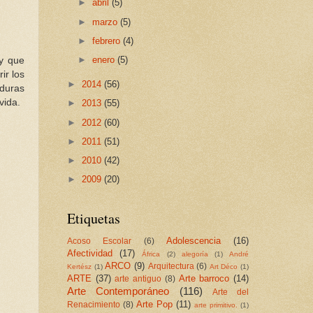
►
abril
(5)
►
marzo
(5)
►
febrero
(4)
►
enero
(5)
 y que
ir los
►
2014
(56)
 duras
 vida.
►
2013
(55)
►
2012
(60)
►
2011
(51)
►
2010
(42)
►
2009
(20)
Etiquetas
Adolescencia
(16)
Acoso Escolar
(6)
Afectividad
(17)
África
(2)
alegoría
(1)
André
ARCO
(9)
Arquitectura
(6)
Kertész
(1)
Art Déco
(1)
ARTE
(37)
Arte barroco
(14)
arte antiguo
(8)
Arte Contemporáneo
(116)
Arte del
Arte Pop
(11)
Renacimiento
(8)
arte primitivo.
(1)