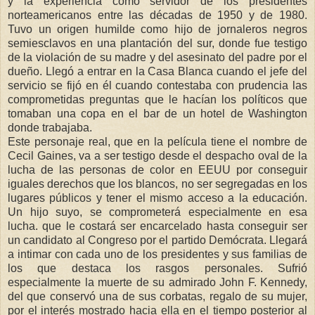
y la experiencia como servidor de los presidentes
norteamericanos entre las décadas de 1950 y de 1980.
Tuvo un origen humilde como hijo de jornaleros negros
semiesclavos en una plantación del sur, donde fue testigo
de la violación de su madre y del asesinato del padre por el
dueño. Llegó a entrar en la Casa Blanca cuando el jefe del
servicio se fijó en él cuando contestaba con prudencia las
comprometidas preguntas que le hacían los políticos que
tomaban una copa en el bar de un hotel de Washington
donde trabajaba.
Este personaje real, que en la película tiene el nombre de
Cecil Gaines, va a ser testigo desde el despacho oval de la
lucha de las personas de color en EEUU por conseguir
iguales derechos que los blancos, no ser segregadas en los
lugares públicos y tener el mismo acceso a la educación.
Un hijo suyo, se comprometerá especialmente en esa
lucha. que le costará ser encarcelado hasta conseguir ser
un candidato al Congreso por el partido Demócrata. Llegará
a intimar con cada uno de los presidentes y sus familias de
los que destaca los rasgos personales. Sufrió
especialmente la muerte de su admirado John F. Kennedy,
del que conservó una de sus corbatas, regalo de su mujer,
por el interés mostrado hacia ella en el tiempo posterior al