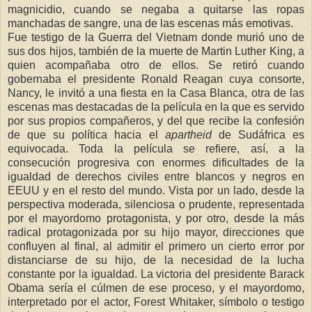
magnicidio, cuando se negaba a quitarse las ropas
manchadas de sangre, una de las escenas más emotivas.
Fue testigo de la Guerra del Vietnam donde murió uno de
sus dos hijos, también de la muerte de Martin Luther King, a
quien acompañaba otro de ellos. Se retiró cuando
gobernaba el presidente Ronald Reagan cuya consorte,
Nancy, le invitó a una fiesta en la Casa Blanca, otra de las
escenas mas destacadas de la película en la que es servido
por sus propios compañeros, y del que recibe la confesión
de que su política hacia el
apartheid
de Sudáfrica es
equivocada. Toda la película se refiere, así, a la
consecución progresiva con enormes dificultades de la
igualdad de derechos civiles entre blancos y negros en
EEUU y en el resto del mundo. Vista por un lado, desde la
perspectiva moderada, silenciosa o prudente, representada
por el mayordomo protagonista, y por otro, desde la más
radical protagonizada por su hijo mayor, direcciones que
confluyen al final, al admitir el primero un cierto error por
distanciarse de su hijo, de la necesidad de la lucha
constante por la igualdad. La victoria del presidente Barack
Obama sería el cúlmen de ese proceso, y el mayordomo,
interpretado por el actor, Forest Whitaker, símbolo o testigo