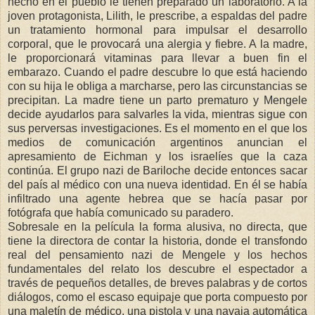
hecho en el pueblo le tienen preparado un laboratorio. A la
joven protagonista, Lilith, le prescribe, a espaldas del padre
un tratamiento hormonal para impulsar el desarrollo
corporal, que le provocará una alergia y fiebre. A la madre,
le proporcionará vitaminas para llevar a buen fin el
embarazo. Cuando el padre descubre lo que está haciendo
con su hija le obliga a marcharse, pero las circunstancias se
precipitan. La madre tiene un parto prematuro y Mengele
decide ayudarlos para salvarles la vida, mientras sigue con
sus perversas investigaciones. Es el momento en el que los
medios de comunicación argentinos anuncian el
apresamiento de Eichman y los israelíes que la caza
continúa. El grupo nazi de Bariloche decide entonces sacar
del país al médico con una nueva identidad. En él se había
infiltrado una agente hebrea que se hacía pasar por
fotógrafa que había comunicado su paradero.
Sobresale en la película la forma alusiva, no directa, que
tiene la directora de contar la historia, donde el transfondo
real del pensamiento nazi de Mengele y los hechos
fundamentales del relato los descubre el espectador a
través de pequeños detalles, de breves palabras y de cortos
diálogos, como el escaso equipaje que porta compuesto por
una maletín de médico, una pistola y una navaja automática