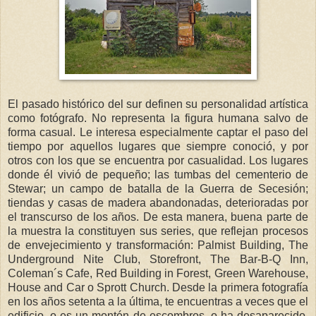
El pasado histórico del sur definen su personalidad artística
como fotógrafo. No representa la figura humana salvo de
forma casual. Le interesa especialmente captar el paso del
tiempo por aquellos lugares que siempre conoció, y por
otros con los que se encuentra por casualidad. Los lugares
donde él vivió de pequeño; las tumbas del cementerio de
Stewar; un campo de batalla de la Guerra de Secesión;
tiendas y casas de madera abandonadas, deterioradas por
el transcurso de los años. De esta manera, buena parte de
la muestra la constituyen sus series, que reflejan procesos
de envejecimiento y transformación: Palmist Building, The
Underground Nite Club, Storefront, The Bar-B-Q Inn,
Coleman´s Cafe, Red Building in Forest, Green Warehouse,
House and Car o Sprott Church. Desde la primera fotografía
en los años setenta a la última, te encuentras a veces que el
edificio, o es un montón de escombros, o ha desaparecido,