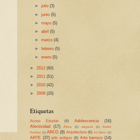
►
julio
(3)
►
junio
(5)
►
mayo
(5)
►
abril
(5)
►
marzo
(4)
►
febrero
(5)
►
enero
(5)
►
2012
(60)
►
2011
(51)
►
2010
(42)
►
2009
(20)
Etiquetas
Adolescencia
(16)
Acoso Escolar
(6)
Afectividad
(17)
África
(2)
alegoría
(1)
André
ARCO
(9)
Arquitectura
(6)
Kertész
(1)
Art Déco
(1)
ARTE
(37)
Arte barroco
(14)
arte antiguo
(8)