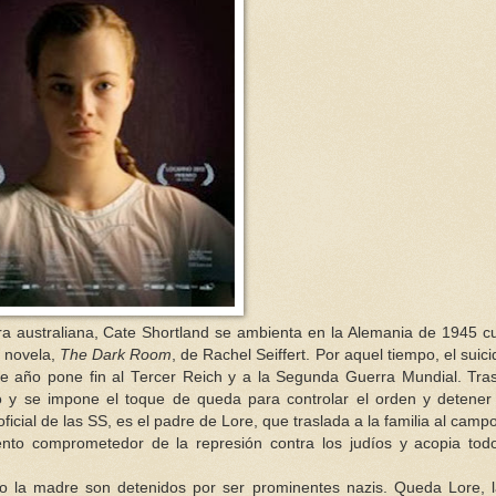
adora australiana, Cate Shortland se ambienta en la Alemania de 1945 
a novela,
The Dark Room
, de Rachel Seiffert. Por aquel tiempo, el suici
ese año pone fin al Tercer Reich y a la Segunda Guerra Mundial. Tra
o y se impone el toque de queda para controlar el orden y detener
ficial de las SS, es el padre de Lore, que traslada a la familia al camp
ento comprometedor de la represión contra los judíos y acopia tod
 la madre son detenidos por ser prominentes nazis. Queda Lore, l