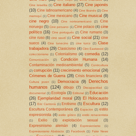
Cine italiano
(27)
Cine japonés
Cine israelita
(1)
(10)
Cine latinoamericano
(4)
Cine libanés
(2)
Cine
Cine musical
(9)
Cine mexicano
(5)
marroquí
(1)
cine negro
(10)
Cine
Cine norteamericano
(2)
cine
noruego
(5)
Cine polaco
(4)
Cine peruano
(1)
político
(16)
Cine rumano
(3)
Cine portugués
(2)
Cine social
(21)
cine ruso
(6)
cine
cine saudí
(1)
Clase
sueco
(4)
Cine tunecino
(2)
cine turco
(2)
trabajadora
(29)
Clasicismo
(4)
Clint Eastwood
(2)
comedia
(12)
Colonialismo
(4)
coleccionismo
(1)
Condición Humana
(14)
Comunicación
(2)
Contaminación medioambiental
(5)
Contrcultura
corrupción
(11)
crecimiento emocional
(24)
(2)
Crímenes de Guerra
(28)
Crisis financiera
(6)
Derechos
Democracia
(9)
Cultura joven
(1)
humanos
(124)
dibujo
(7)
Discapacidad
(1)
Educación
Ecología
(3)
documental
(1)
Editorial
(2)
(26)
Ejemplaridad moral
(20)
El Holocausto
(17)
Escultura
(12)
Erotismo
(5)
Eric Cantoná
(1)
Escultura Contemporánea
(5)
estilo
Espacios
(2)
expresionista
(4)
estilo gótico
(1)
estilo renacentista
Exilio
(3)
explotación sexual
(3)
(1)
Expresinismo alemán
(4)
Expresionismo
(1)
Expresionismo Abstracto
(2)
Facebook
(1)
Fake News