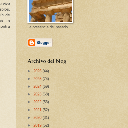
e vive
eblos,
tín de
as. La
contra
La presencia del pasado
Archivo del blog
►
2026
(44)
►
2025
(74)
►
2024
(69)
►
2023
(68)
►
2022
(53)
►
2021
(52)
►
2020
(31)
►
2019
(52)