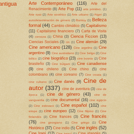
Arte Contemporáneo
(116)
antigua
Arte del
Arte Pop
(11)
Renacimiento
(8)
arte primitivo.
(1)
Arte ruso
(2)
Arte soviético
(1)
Arte urbano
(1)
Atget
(2)
Belleza
autodeterminación de género
(2)
Banksy
(1)
formal
(44)
Capitalismo
Cambio climático
(5)
(11)
Capitalismo financiero
(7)
Carta de Visita
Ciencia Ficcion
(13)
(4)
China
(3)
censura
(1)
Cine alemán
(29)
Ciencias Sociales
(3)
cin
(1)
Cine americano
(128)
Cine
Cine argelino
(1)
argentino
(9)
Cine australiano
(1)
Cine belga
(2)
Cine
cine biográfico
(23)
Cine
bélico
(2)
cine bosnio
(2)
Cine canadiense
brasileño
(3)
Cine búlgaro
(1)
(9)
cine chileno
(3)
Cine chino
(5)
cine
colombiano
(4)
cine coreano
(7)
Cine croata
(1)
Cine de
Cine danés
(9)
cine cubano
(1)
autor
(337)
cine de aventura
(3)
cine de
cine de género
(43)
época
(1)
cine de
cine documental
(16)
vanguardia
(2)
cine egipcio
Cine español
(102)
(2)
Cine eslovaco
(1)
cine
cine europeo
(12)
etiope
(1)
Cine filipino
(1)
Cine
Cine francés
Cine frances
(3)
finlandés
(2)
(76)
Cine
cine georgiano
(1)
Cine griego
(1)
Cine inglés
(52)
Histórico
(37)
Cine indio
(5)
Cine Iraní
(12)
Cine irlandés
(5)
Cine iraquí
(1)