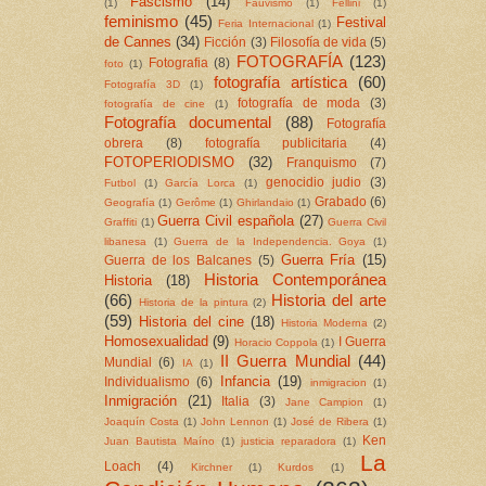
Fascismo
(14)
(1)
Fauvismo
(1)
Fellini
(1)
feminismo
(45)
Festival
Feria Internacional
(1)
de Cannes
(34)
Ficción
(3)
Filosofía de vida
(5)
FOTOGRAFÍA
(123)
Fotografia
(8)
foto
(1)
fotografía artística
(60)
Fotografía 3D
(1)
fotografía de moda
(3)
fotografía de cine
(1)
Fotografía documental
(88)
Fotografía
obrera
(8)
fotografía publicitaria
(4)
FOTOPERIODISMO
(32)
Franquismo
(7)
genocidio judio
(3)
Futbol
(1)
García Lorca
(1)
Grabado
(6)
Geografía
(1)
Gerôme
(1)
Ghirlandaio
(1)
Guerra Civil española
(27)
Graffiti
(1)
Guerra Civil
libanesa
(1)
Guerra de la Independencia. Goya
(1)
Guerra Fría
(15)
Guerra de los Balcanes
(5)
Historia Contemporánea
Historia
(18)
(66)
Historia del arte
Historia de la pintura
(2)
(59)
Historia del cine
(18)
Historia Moderna
(2)
Homosexualidad
(9)
I Guerra
Horacio Coppola
(1)
II Guerra Mundial
(44)
Mundial
(6)
IA
(1)
Infancia
(19)
Individualismo
(6)
inmigracion
(1)
Inmigración
(21)
Italia
(3)
Jane Campion
(1)
Joaquín Costa
(1)
John Lennon
(1)
José de Ribera
(1)
Ken
Juan Bautista Maíno
(1)
justicia reparadora
(1)
La
Loach
(4)
Kirchner
(1)
Kurdos
(1)