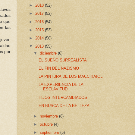
►
2018
(52)
claves
►
2017
(52)
inados
re que
►
2016
(54)
en las
►
2015
(53)
►
2014
(56)
 joven
ualdad
▼
2013
(55)
os por
▼
diciembre
(6)
EL SUEÑO SURREALISTA
EL FIN DEL NAZISMO
LA PINTURA DE LOS MACCHIAIOLI
LA EXPERIENCIA DE LA
ESCLAVITUD
HIJOS INTERCAMBIADOS
EN BUSCA DE LA BELLEZA
►
noviembre
(8)
►
octubre
(4)
►
septiembre
(5)