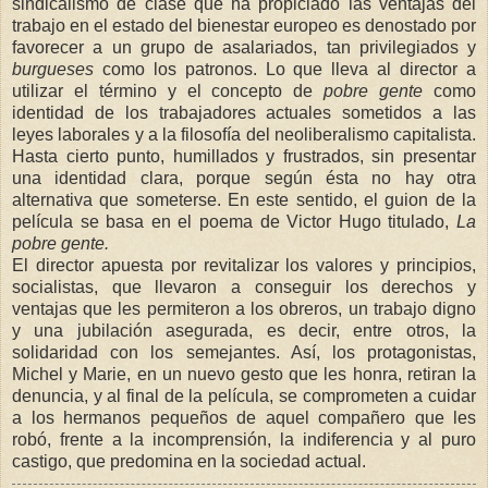
sindicalismo de clase que ha propiciado las ventajas del
trabajo en el estado del bienestar europeo es denostado por
favorecer a un grupo de asalariados, tan privilegiados y
burgueses
como los patronos. Lo que lleva al director a
utilizar el término y el concepto de
pobre gente
como
identidad de los trabajadores actuales sometidos a las
leyes laborales y a la filosofía del neoliberalismo capitalista.
Hasta cierto punto, humillados y frustrados, sin presentar
una identidad clara, porque según ésta no hay otra
alternativa que someterse. En este sentido, el guion de la
película se basa en el poema de Victor Hugo titulado,
La
pobre gente.
El director apuesta por revitalizar los valores y principios,
socialistas, que llevaron a conseguir los derechos y
ventajas que les permiteron a los obreros, un trabajo digno
y una jubilación asegurada, es decir, entre otros, la
solidaridad con los semejantes. Así, los protagonistas,
Michel y Marie, en un nuevo gesto que les honra, retiran la
denuncia, y al final de la película, se comprometen a cuidar
a los hermanos pequeños de aquel compañero que les
robó, frente a la incomprensión, la indiferencia y al puro
castigo, que predomina en la sociedad actual.