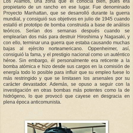
Los Álamos, una zona que él conocía bien, pues era
propietario de un rancho en ese lugar. Fue denominado
Proyecto Manhattan, que se desarrolló durante la guerra
mundial, y consiguió sus objetivos en julio de 1945 cuando
estalló el prototipo de bomba construida a base de análisis
teóricos. Serían dos semanas después cuando se
emplearían dos más para destruir Hiroshima y Nagasaki, y
con ello, terminar una guerra que estaba causando muchas
bajas al ejército norteamericano. Oppenheimer, así,
consiguió la fama, y el prestigio nacional como un auténtico
héroe. Sin embargo, él personalmente era reticente a la
bomba atómica e hizo desde sus cargos en la comisión de
energía todo lo posible para influir que su empleo fuese lo
más restringido y que se limitasen los arsenales por su
carácter devastador. Además, se opuso a seguir con la
investigación en otras bombas más potentes como la de
hidrógeno, lo que provocó que cayese en desgracia en
plena época anticomunista.