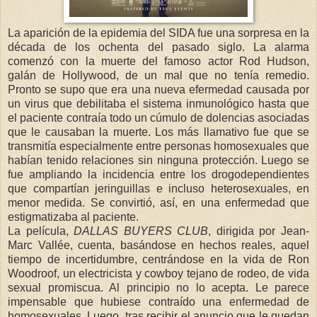
La aparición de la epidemia del SIDA fue una sorpresa en la
década de los ochenta del pasado siglo. La alarma
comenzó con la muerte del famoso actor Rod Hudson,
galán de Hollywood, de un mal que no tenía remedio.
Pronto se supo que era una nueva efermedad causada por
un virus que debilitaba el sistema inmunológico hasta que
el paciente contraía todo un cúmulo de dolencias asociadas
que le causaban la muerte. Los más llamativo fue que se
transmitía especialmente entre personas homosexuales que
habían tenido relaciones sin ninguna protección. Luego se
fue ampliando la incidencia entre los drogodependientes
que compartían jeringuillas e incluso heterosexuales, en
menor medida. Se convirtió, así, en una enfermedad que
estigmatizaba al paciente.
La película,
DALLAS BUYERS CLUB
, dirigida por Jean-
Marc Vallée, cuenta, basándose en hechos reales, aquel
tiempo de incertidumbre, centrándose en la vida de Ron
Woodroof, un electricista y cowboy tejano de rodeo, de vida
sexual promiscua. Al principio no lo acepta. Le parece
impensable que hubiese contraído una enfermedad de
homosexuales. Luego, tras recibir el anuncio que le quedan