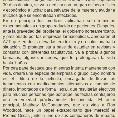
30 días de vida, se va a dedicar con un gran esfuerzo físico
y económico a luchar para salvarse de la muerte y ayudar a
muchos que se encontraban infectados.
En un principio los médicos aplicaban sólo remedios
experimentales a un grupo reducido de pacientes. Después,
ante la gravedad del problema, el gobierno norteamericano,
y presionado por las empresas farmaceúticas, aprobaron el
AZT, que en dosis elevadas era tóxico y no solucionaba la
situación. El protagonista a base de estudiar en revistas y
consultar con diferentes facultativos, va a probar algunos
fármacos, algunos inciertos, que le prolongarán la vida
hasta 7 años.
Por otra parte destaca que mientras intenta mantenerse con
vida, creará una especie de empresa o grupo, cuyo nombre
es el título de la película, encargado de llevar los
tratamientos con medicamentos alternativos a cambio de
dinero, importados de forma ilegal, que resultarán efectivos
para muchas personas que por aquellas fechas contrajeron
una enfermedad prácticamente desconocida. El actor
principal, Matthew McConaughey, que da vida a Ron
Woodroof, hace un papel extraordinario que mereció el
Premio Oscar, junto a uno de sus compañeros de reparto,