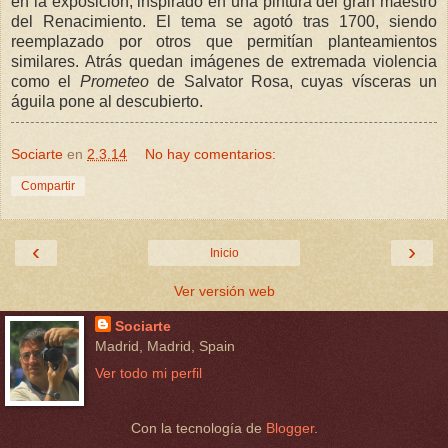
en la exposición, inspirado en una pintura del gran maestro
del Renacimiento. El tema se agotó tras 1700, siendo
reemplazado por otros que permitían planteamientos
similares. Atrás quedan imágenes de extremada violencia
como el
Prometeo
de Salvator Rosa, cuyas vísceras un
águila pone al descubierto.
Sociarte
en
2.3.14
No hay comentarios:
Compartir
‹
›
Inicio
Ver versión web
Sociarte
Madrid, Madrid, Spain
Ver todo mi perfil
Con la tecnología de
Blogger
.