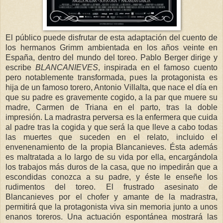
El público puede disfrutar de esta adaptación del cuento de
los hermanos Grimm ambientada en los años veinte en
España, dentro del mundo del toreo. Pablo Berger dirige y
escribe
BLANCANIEVES
, inspirada en el famoso cuento
pero notablemente transformada, pues la protagonista es
hija de un famoso torero, Antonio Villalta, que nace el día en
que su padre es gravemente cogido, a la par que muere su
madre, Carmen de Triana en el parto, tras la doble
impresión. La madrastra perversa es la enfermera que cuida
al padre tras la cogida y que será la que lleve a cabo todas
las muertes que suceden en el relato, incluido el
envenenamiento de la propia Blancanieves. Ésta además
es maltratada a lo largo de su vida por ella, encargándola
los trabajos más duros de la casa, que no impedirán que a
escondidas conozca a su padre, y éste le enseñe los
rudimentos del toreo. El frustrado asesinato de
Blancanieves por el chofer y amante de la madrastra,
permitirá que la protagonista viva sin memoria junto a unos
enanos toreros. Una actuación espontánea mostrará las