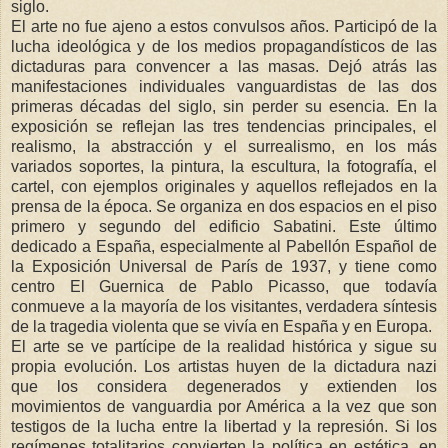
siglo.
El arte no fue ajeno a estos convulsos años. Participó de la
lucha ideológica y de los medios propagandísticos de las
dictaduras para convencer a las masas. Dejó atrás las
manifestaciones individuales vanguardistas de las dos
primeras décadas del siglo, sin perder su esencia. En la
exposición se reflejan las tres tendencias principales, el
realismo, la abstracción y el surrealismo, en los más
variados soportes, la pintura, la escultura, la fotografía, el
cartel, con ejemplos originales y aquellos reflejados en la
prensa de la época. Se organiza en dos espacios en el piso
primero y segundo del edificio Sabatini. Este último
dedicado a España, especialmente al Pabellón Español de
la Exposición Universal de París de 1937, y tiene como
centro El Guernica de Pablo Picasso, que todavía
conmueve a la mayoría de los visitantes, verdadera síntesis
de la tragedia violenta que se vivía en España y en Europa.
El arte se ve partícipe de la realidad histórica y sigue su
propia evolución. Los artistas huyen de la dictadura nazi
que los considera degenerados y extienden los
movimientos de vanguardia por América a la vez que son
testigos de la lucha entre la libertad y la represión. Si los
regímenes totalitarios convierten la política en estética, en