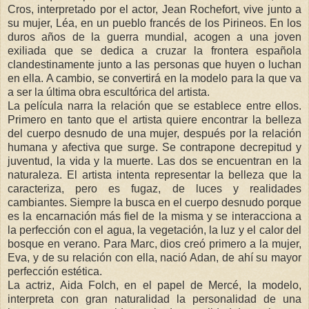
Cros, interpretado por el actor, Jean Rochefort, vive junto a
su mujer, Léa, en un pueblo francés de los Pirineos. En los
duros años de la guerra mundial, acogen a una joven
exiliada que se dedica a cruzar la frontera española
clandestinamente junto a las personas que huyen o luchan
en ella. A cambio, se convertirá en la modelo para la que va
a ser la última obra escultórica del artista.
La película narra la relación que se establece entre ellos.
Primero en tanto que el artista quiere encontrar la belleza
del cuerpo desnudo de una mujer, después por la relación
humana y afectiva que surge. Se contrapone decrepitud y
juventud, la vida y la muerte. Las dos se encuentran en la
naturaleza. El artista intenta representar la belleza que la
caracteriza, pero es fugaz, de luces y realidades
cambiantes. Siempre la busca en el cuerpo desnudo porque
es la encarnación más fiel de la misma y se interacciona a
la perfección con el agua, la vegetación, la luz y el calor del
bosque en verano. Para Marc, dios creó primero a la mujer,
Eva, y de su relación con ella, nació Adan, de ahí su mayor
perfección estética.
La actriz, Aida Folch, en el papel de Mercé, la modelo,
interpreta con gran naturalidad la personalidad de una