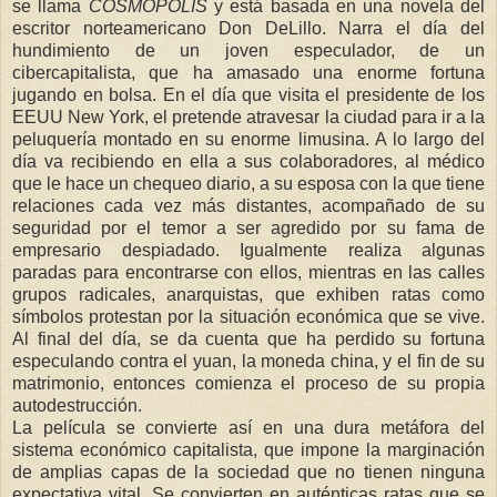
se llama
COSMÓPOLIS
y está basada en una novela del
escritor norteamericano Don DeLillo. Narra el día del
hundimiento de un joven especulador, de un
cibercapitalista, que ha amasado una enorme fortuna
jugando en bolsa. En el día que visita el presidente de los
EEUU New York, el pretende atravesar la ciudad para ir a la
peluquería montado en su enorme limusina. A lo largo del
día va recibiendo en ella a sus colaboradores, al médico
que le hace un chequeo diario, a su esposa con la que tiene
relaciones cada vez más distantes, acompañado de su
seguridad por el temor a ser agredido por su fama de
empresario despiadado. Igualmente realiza algunas
paradas para encontrarse con ellos, mientras en las calles
grupos radicales, anarquistas, que exhiben ratas como
símbolos protestan por la situación económica que se vive.
Al final del día, se da cuenta que ha perdido su fortuna
especulando contra el yuan, la moneda china, y el fin de su
matrimonio, entonces comienza el proceso de su propia
autodestrucción.
La película se convierte así en una dura metáfora del
sistema económico capitalista, que impone la marginación
de amplias capas de la sociedad que no tienen ninguna
expectativa vital. Se convierten en auténticas ratas que se