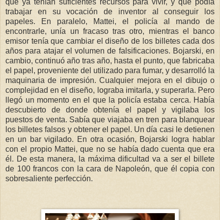
que ya tenían suficientes recursos para vivir, y que podía
trabajar en su vocación de inventor al conseguir los
papeles. En paralelo, Mattei, el policía al mando de
encontrarle, unía un fracaso tras otro, mientras el banco
emisor tenía que cambiar el diseño de los billetes cada dos
años para atajar el volumen de falsificaciones. Bojarski, en
cambio, continuó año tras año, hasta el punto, que fabricaba
el papel, proveniente del utilizado para fumar, y desarrolló la
maquinaria de impresión. Cualquier mejora en el dibujo o
complejidad en el diseño, lograba imitarla, y superarla. Pero
llegó un momento en el que la policía estaba cerca. Había
descubierto de donde obtenía el papel y vigilaba los
puestos de venta. Sabía que viajaba en tren para blanquear
los billetes falsos y obtener el papel. Un día casi le detienen
en un bar vigilado. En otra ocasión, Bojarski logra hablar
con el propio Mattei, que no se había dado cuenta que era
él. De esta manera, la máxima dificultad va a ser el billete
de 100 francos con la cara de Napoleón, que él copia con
sobresaliente perfección.