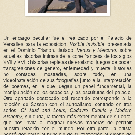
Un encargo peculiar fue el realizado por el Palacio de
Versalles para la exposición,
Visible invisible
, presentada
en el Dominio Trianon, titulado,
Venus y Mercurio
, sobre
aquellas historias íntimas de la corte francesa de los siglos
XVII y XVIII; historias repletas de erotismo, juegos de poder,
transgresiones de género, enfermedad y muerte; historias
no contadas, mostradas, sobre todo, en una
videoinstalación de sus fotografías junto a la interpretación
de poemas, en la que juegan un papel fundamental, la
manipulación de los espacios y las esculturas del palacio.
Otro apartado destacado del recorrido corresponde a la
relación de Sassen con el surrealismo, centrado en tres
series:
Of Mud and Lotus
,
Cadavre Exquis
y
Modern
Alchemy
, sin duda, la faceta más experimental de su obra,
que nos invita a imaginar nuevas maneras de percibir
nuestra relación con el mundo. Por otra parte, la artista
pensó dedicarse al principio de su formación al diseño de