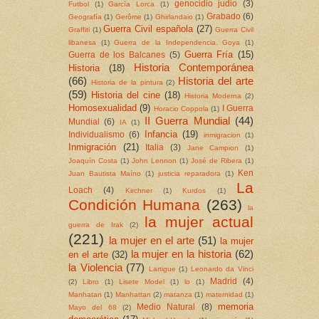
genocidio judio
(3)
Futbol
(1)
García Lorca
(1)
Grabado
(6)
Geografía
(1)
Gerôme
(1)
Ghirlandaio
(1)
Guerra Civil española
(27)
Graffiti
(1)
Guerra Civil
libanesa
(1)
Guerra de la Independencia. Goya
(1)
Guerra Fría
(15)
Guerra de los Balcanes
(5)
Historia Contemporánea
Historia
(18)
(66)
Historia del arte
Historia de la pintura
(2)
(59)
Historia del cine
(18)
Historia Moderna
(2)
Homosexualidad
(9)
I Guerra
Horacio Coppola
(1)
II Guerra Mundial
(44)
Mundial
(6)
IA
(1)
Infancia
(19)
Individualismo
(6)
inmigracion
(1)
Inmigración
(21)
Italia
(3)
Jane Campion
(1)
Joaquín Costa
(1)
John Lennon
(1)
José de Ribera
(1)
Ken
Juan Bautista Maíno
(1)
justicia reparadora
(1)
La
Loach
(4)
Kirchner
(1)
Kurdos
(1)
Condición Humana
(263)
la
la mujer actual
guerra de Irak
(2)
(221)
la mujer en el arte
(51)
la mujer
la mujer en la historia
(62)
en el arte
(32)
la Violencia
(77)
Lartigue
(1)
Leonardo da Vinci
Madrid
(4)
(2)
Libro
(1)
Lisete Model
(1)
lo
(1)
Manhatan
(1)
Manhattan
(2)
matanza
(1)
maternidad
(1)
memoria
Medio Natural
(8)
Mayo del 68
(2)