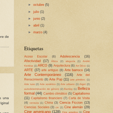
►
octubre
(5)
►
julio
(1)
►
junio
(2)
►
abril
(1)
►
marzo
(4)
bre de
Etiquetas
Adolescencia
(16)
Acoso Escolar
(6)
Afectividad
(17)
África
(2)
alegoría
(1)
André
ARCO
(9)
Arquitectura
(6)
Kertész
(1)
Art Déco
(1)
ARTE
(37)
Arte barroco
(14)
arte antiguo
(8)
Arte Contemporáneo
(116)
Arte del
Arte Pop
(11)
Renacimiento
(8)
arte primitivo.
(1)
Arte ruso
(2)
Arte soviético
(1)
Arte urbano
(1)
Atget
(2)
Belleza
autodeterminación de género
(2)
Banksy
(1)
formal
(44)
Capitalismo
Cambio climático
(5)
(11)
es una
Capitalismo financiero
(7)
Carta de Visita
Ciencia Ficcion
(13)
(4)
China
(3)
iginal
censura
(1)
Cine alemán
(29)
Ciencias Sociales
(3)
cin
(1)
Cine americano
(128)
Cine
Cine argelino
(1)