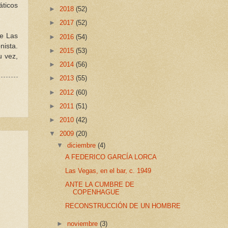
áticos
►
2018
(52)
►
2017
(52)
de Las
►
2016
(54)
nista.
►
2015
(53)
u vez,
►
2014
(56)
►
2013
(55)
►
2012
(60)
►
2011
(51)
►
2010
(42)
▼
2009
(20)
▼
diciembre
(4)
A FEDERICO GARCÍA LORCA
Las Vegas, en el bar, c. 1949
ANTE LA CUMBRE DE
COPENHAGUE
RECONSTRUCCIÓN DE UN HOMBRE
►
noviembre
(3)