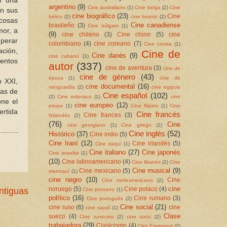
r una
argentino
(9)
Cine australiano
(1)
Cine belga
(2)
Cine
on sus
cine biográfico
(23)
Cine
bélico
(2)
cine bosnio
(2)
 cosas
Cine canadiense
brasileño
(3)
Cine búlgaro
(1)
mor, a
(9)
cine chileno
(3)
Cine chino
(5)
cine
uperar
colombiano
(4)
cine coreano
(7)
Cine croata
(1)
ación,
Cine de
Cine danés
(9)
cine cubano
(1)
entos
autor
(337)
cine de aventura
(3)
cine de
cine de género
(43)
época
(1)
cine de
o XXI,
cine documental
(16)
vanguardia
(2)
cine egipcio
cas de
Cine español
(102)
(2)
Cine eslovaco
(1)
cine
one el
cine europeo
(12)
etiope
(1)
Cine filipino
(1)
Cine
ertida
Cine francés
Cine frances
(3)
finlandés
(2)
(76)
Cine
cine georgiano
(1)
Cine griego
(1)
Cine inglés
(52)
Histórico
(37)
Cine indio
(5)
Cine Iraní
(12)
Cine irlandés
(5)
Cine iraquí
(1)
Cine italiano
(27)
Cine japonés
Cine israelita
(1)
(10)
Cine latinoamericano
(4)
Cine libanés
(2)
Cine
Cine musical
(9)
Cine mexicano
(5)
marroquí
(1)
cine negro
(10)
Cine
Cine norteamericano
(2)
cine
noruego
(5)
Cine polaco
(4)
ntiguas
Cine peruano
(1)
político
(16)
Cine rumano
(3)
Cine portugués
(2)
Cine social
(21)
cine ruso
(6)
cine
cine saudí
(1)
Clase
sueco
(4)
Cine tunecino
(2)
cine turco
(2)
trabajadora
(29)
Clasicismo
(4)
Clint Eastwood
(2)