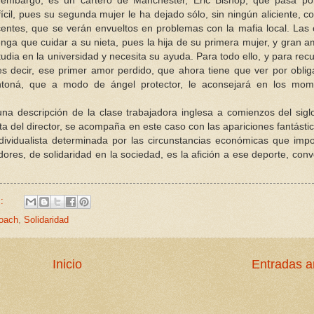
n embargo, es un cartero de Manchester, Eric Bishop, que pasa po
fícil, pues su segunda mujer le ha dejado sólo, sin ningún aliciente, c
centes, que se verán envueltos en problemas con la mafia local. Las
ga que cuidar a su nieta, pues la hija de su primera mujer, y gran a
udia en la universidad y necesita su ayuda. Para todo ello, y para rec
, es decir, ese primer amor perdido, que ahora tiene que ver por oblig
antoná, que a modo de ángel protector, le aconsejará en los mom
na descripción de la clase trabajadora inglesa a comienzos del sigl
ta del director, se acompaña en este caso con las apariciones fantásti
ndividualista determinada por las circunstancias económicas que imp
res, de solidaridad en la sociedad, es la afición a ese deporte, conv
s:
oach
,
Solidaridad
Inicio
Entradas a