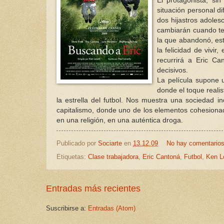
El protagonista, si
situación personal di
dos hijastros adoles
cambiarán cuando ten
la que abandonó, est
la felicidad de vivir
recurrirá a Eric C
decisivos.
La película supone u
donde el toque realis
la estrella del futbol. Nos muestra una sociedad i
capitalismo, donde uno de los elementos cohesionado
en una religión, en una auténtica droga.
Publicado por
Sociarte
en
13.12.09
No hay comentario
Etiquetas:
Clase trabajadora
,
Eric Cantoná
,
Futbol
,
Ken L
Entradas más recientes
Suscribirse a:
Entradas (Atom)