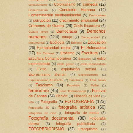
comedia
(12)
Colonialismo
(4)
coleccionismo
(1)
Condición Humana
(14)
Comunicación
(2)
Contaminación medioambiental
(5)
Contrcultura
corrupción
(11)
crecimiento emocional
(24)
(2)
Crímenes de Guerra
(28)
Crisis financiera
(6)
Derechos
Democracia
(9)
Cultura joven
(1)
humanos
(124)
dibujo
(7)
Discapacidad
(1)
Educación
Ecología
(3)
documental
(1)
Editorial
(2)
(26)
Ejemplaridad moral
(20)
El Holocausto
(17)
Escultura
(12)
Erotismo
(5)
Eric Cantoná
(1)
Escultura Contemporánea
(5)
estilo
Espacios
(2)
expresionista
(4)
estilo gótico
(1)
estilo renacentista
Exilio
(3)
explotación sexual
(3)
(1)
Expresinismo alemán
(4)
Expresionismo
(1)
Expresionismo Abstracto
(2)
Facebook
(1)
Fake News
Fascismo
(14)
(1)
Fauvismo
(1)
Fellini
(1)
feminismo
(45)
Festival
Feria Internacional
(1)
de Cannes
(34)
Ficción
(3)
Filosofía de vida
(5)
FOTOGRAFÍA
(123)
Fotografia
(8)
foto
(1)
fotografía artística
(60)
Fotografía 3D
(1)
fotografía de moda
(3)
fotografía de cine
(1)
Fotografía documental
(88)
Fotografía
obrera
(8)
fotografía publicitaria
(4)
FOTOPERIODISMO
(32)
Franquismo
(7)