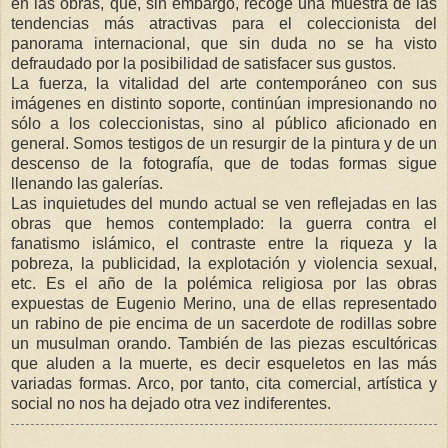
en las obras, que, sin embargo, recoge una muestra de las
tendencias más atractivas para el coleccionista del
panorama internacional, que sin duda no se ha visto
defraudado por la posibilidad de satisfacer sus gustos.
La fuerza, la vitalidad del arte contemporáneo con sus
imágenes en distinto soporte, continúan impresionando no
sólo a los coleccionistas, sino al público aficionado en
general. Somos testigos de un resurgir de la pintura y de un
descenso de la fotografía, que de todas formas sigue
llenando las galerías.
Las inquietudes del mundo actual se ven reflejadas en las
obras que hemos contemplado: la guerra contra el
fanatismo islámico, el contraste entre la riqueza y la
pobreza, la publicidad, la explotación y violencia sexual,
etc. Es el año de la polémica religiosa por las obras
expuestas de Eugenio Merino, una de ellas representado
un rabino de pie encima de un sacerdote de rodillas sobre
un musulman orando. También de las piezas escultóricas
que aluden a la muerte, es decir esqueletos en las más
variadas formas. Arco, por tanto, cita comercial, artística y
social no nos ha dejado otra vez indiferentes.