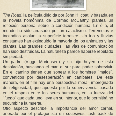
The Road
, la película dirigida por John Hilcoat, y basada en
la novela homónima de Cormac McCarthy, plantea un
reflexión personal sobre la condición humana. En élla, el
mundo ha sido arrasado por un cataclismo. Terremotos e
incendios asolan la superficie terrestre. Un frío y lluvias
constantes han extinguido la mayoría de los animales y las
plantas. Las grandes ciudades, las vías de comunicación
han sido destruídas. La naturaleza parece haberse rebelado
sin piedad.
Un padre (Viggo Mortensen) y su hijo huyen de esta
desolación, buscando el mar, el sur para poder sobrevivir.
En el camino tienen que sortear a los hombres "malos",
convertidos por desesperación en caníbales. De esta
manera, en el film hay una perspectiva moral, impregnada
de religiosidad, que apuesta por la supervivencia basada
en el respeto entre los seres humanos, en la fuerza del
"fuego" que cada uno lleva en su interior, que le permitirá no
sucumbir a la muerte.
Otro aspecto describe la importancia del amor carnal,
añorado por el protagonista en sucesivos flash back de