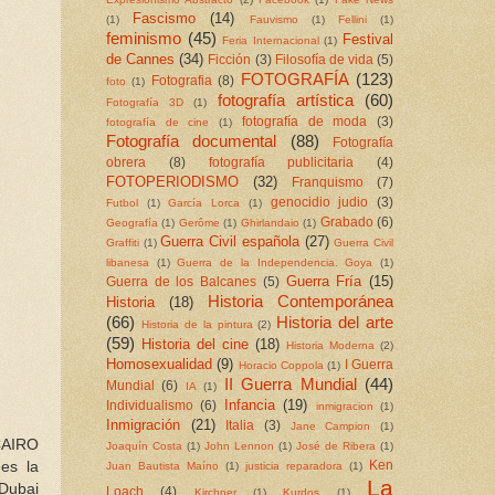
Fascismo
(14)
(1)
Fauvismo
(1)
Fellini
(1)
feminismo
(45)
Festival
Feria Internacional
(1)
de Cannes
(34)
Ficción
(3)
Filosofía de vida
(5)
FOTOGRAFÍA
(123)
Fotografia
(8)
foto
(1)
fotografía artística
(60)
Fotografía 3D
(1)
fotografía de moda
(3)
fotografía de cine
(1)
Fotografía documental
(88)
Fotografía
obrera
(8)
fotografía publicitaria
(4)
FOTOPERIODISMO
(32)
Franquismo
(7)
genocidio judio
(3)
Futbol
(1)
García Lorca
(1)
Grabado
(6)
Geografía
(1)
Gerôme
(1)
Ghirlandaio
(1)
Guerra Civil española
(27)
Graffiti
(1)
Guerra Civil
libanesa
(1)
Guerra de la Independencia. Goya
(1)
Guerra Fría
(15)
Guerra de los Balcanes
(5)
Historia Contemporánea
Historia
(18)
(66)
Historia del arte
Historia de la pintura
(2)
(59)
Historia del cine
(18)
Historia Moderna
(2)
Homosexualidad
(9)
I Guerra
Horacio Coppola
(1)
II Guerra Mundial
(44)
Mundial
(6)
IA
(1)
Infancia
(19)
Individualismo
(6)
inmigracion
(1)
Inmigración
(21)
Italia
(3)
Jane Campion
(1)
 CAIRO
Joaquín Costa
(1)
John Lennon
(1)
José de Ribera
(1)
Ken
 es la
Juan Bautista Maíno
(1)
justicia reparadora
(1)
La
 Dubai
Loach
(4)
Kirchner
(1)
Kurdos
(1)