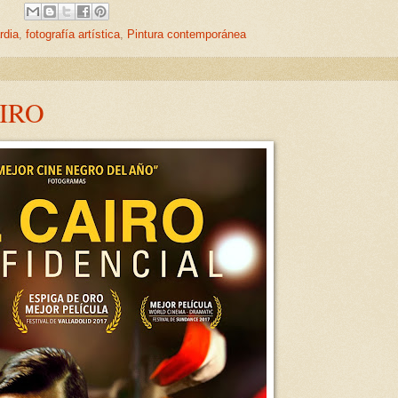
:
rdia
,
fotografía artística
,
Pintura contemporánea
IRO