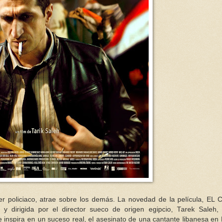
iller policiaco, atrae sobre los demás. La novedad de la película, EL
 y dirigida por el director sueco de origen egipcio, Tarek Saleh,
se inspira en un suceso real, el asesinato de una cantante libanesa en