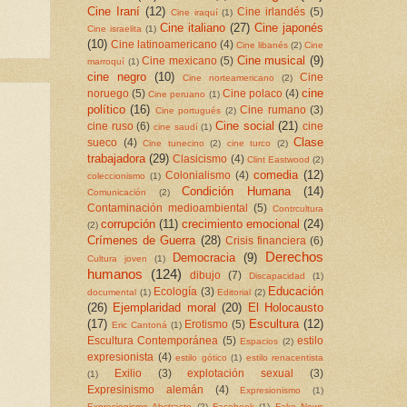
Cine Iraní
(12)
Cine irlandés
(5)
Cine iraquí
(1)
Cine italiano
(27)
Cine japonés
Cine israelita
(1)
(10)
Cine latinoamericano
(4)
Cine libanés
(2)
Cine
Cine musical
(9)
Cine mexicano
(5)
marroquí
(1)
cine negro
(10)
Cine
Cine norteamericano
(2)
cine
noruego
(5)
Cine polaco
(4)
Cine peruano
(1)
político
(16)
Cine rumano
(3)
Cine portugués
(2)
Cine social
(21)
cine ruso
(6)
cine
cine saudí
(1)
Clase
sueco
(4)
Cine tunecino
(2)
cine turco
(2)
trabajadora
(29)
Clasicismo
(4)
Clint Eastwood
(2)
comedia
(12)
Colonialismo
(4)
coleccionismo
(1)
Condición Humana
(14)
Comunicación
(2)
Contaminación medioambiental
(5)
Contrcultura
corrupción
(11)
crecimiento emocional
(24)
(2)
Crímenes de Guerra
(28)
Crisis financiera
(6)
Derechos
Democracia
(9)
Cultura joven
(1)
humanos
(124)
dibujo
(7)
Discapacidad
(1)
Educación
Ecología
(3)
documental
(1)
Editorial
(2)
(26)
Ejemplaridad moral
(20)
El Holocausto
(17)
Escultura
(12)
Erotismo
(5)
Eric Cantoná
(1)
Escultura Contemporánea
(5)
estilo
Espacios
(2)
expresionista
(4)
estilo gótico
(1)
estilo renacentista
Exilio
(3)
explotación sexual
(3)
(1)
Expresinismo alemán
(4)
Expresionismo
(1)
Expresionismo Abstracto
(2)
Facebook
(1)
Fake News