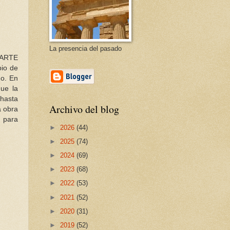
La presencia del pasado
L ARTE
pio de
mo. En
que la
 hasta
Archivo del blog
a obra
n para
►
2026
(44)
►
2025
(74)
►
2024
(69)
►
2023
(68)
►
2022
(53)
►
2021
(52)
►
2020
(31)
►
2019
(52)