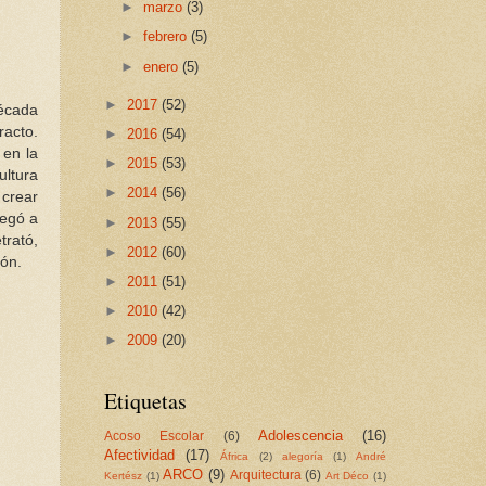
►
marzo
(3)
►
febrero
(5)
►
enero
(5)
►
2017
(52)
década
racto.
►
2016
(54)
 en la
►
2015
(53)
ultura
►
2014
(56)
 crear
legó a
►
2013
(55)
trató,
►
2012
(60)
ión.
►
2011
(51)
►
2010
(42)
►
2009
(20)
Etiquetas
Adolescencia
(16)
Acoso Escolar
(6)
Afectividad
(17)
África
(2)
alegoría
(1)
André
ARCO
(9)
Arquitectura
(6)
Kertész
(1)
Art Déco
(1)