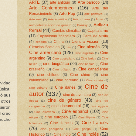
ARTE
(37)
Arte barroco
(14)
arte antiguo
(8)
Arte Contemporáneo
(116)
Arte del
Arte Pop
(11)
Renacimiento
(8)
arte primitivo.
(1)
Arte ruso
(2)
Arte soviético
(1)
Arte urbano
(1)
Atget
(2)
Belleza
autodeterminación de género
(2)
Banksy
(1)
formal
(44)
Capitalismo
Cambio climático
(5)
(11)
Capitalismo financiero
(7)
Carta de Visita
Ciencia Ficcion
(13)
(4)
China
(3)
censura
(1)
Cine alemán
(29)
Ciencias Sociales
(3)
cin
(1)
Cine americano
(128)
Cine
Cine argelino
(1)
argentino
(9)
Cine australiano
(1)
Cine belga
(2)
Cine
cine biográfico
(23)
Cine
bélico
(2)
cine bosnio
(2)
Cine canadiense
brasileño
(3)
Cine búlgaro
(1)
(9)
cine chileno
(3)
Cine chino
(5)
cine
colombiano
(4)
cine coreano
(7)
Cine croata
(1)
ividad
Cine de
Cine danés
(9)
cine cubano
(1)
úsica,
autor
(337)
dó sus
cine de aventura
(3)
cine de
cine de género
(43)
otros
época
(1)
cine de
cine documental
(16)
vanguardia
(2)
cine egipcio
sieron
Cine español
(102)
(2)
Cine eslovaco
(1)
cine
l creó
cine europeo
(12)
etiope
(1)
Cine filipino
(1)
Cine
 mucho
Cine francés
Cine frances
(3)
finlandés
(2)
(76)
Cine
cine georgiano
(1)
Cine griego
(1)
Cine inglés
(52)
Histórico
(37)
Cine indio
(5)