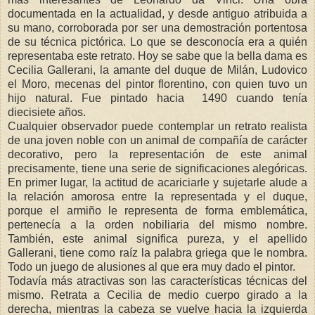
documentada en la actualidad, y desde antiguo atribuida a
su mano, corroborada por ser una demostración portentosa
de su técnica pictórica. Lo que se desconocía era a quién
representaba este retrato. Hoy se sabe que la bella dama es
Cecilia Gallerani, la amante del duque de Milán, Ludovico
el Moro, mecenas del pintor florentino, con quien tuvo un
hijo natural. Fue pintado hacia 1490 cuando tenía
diecisiete años.
Cualquier observador puede contemplar un retrato realista
de una joven noble con un animal de compañía de carácter
decorativo, pero la representación de este animal
precisamente, tiene una serie de significaciones alegóricas.
En primer lugar, la actitud de acariciarle y sujetarle alude a
la relación amorosa entre la representada y el duque,
porque el armiño le representa de forma emblemática,
pertenecía a la orden nobiliaria del mismo nombre.
También, este animal significa pureza, y el apellido
Gallerani, tiene como raíz la palabra griega que le nombra.
Todo un juego de alusiones al que era muy dado el pintor.
Todavía más atractivas son las características técnicas del
mismo. Retrata a Cecilia de medio cuerpo girado a la
derecha, mientras la cabeza se vuelve hacia la izquierda