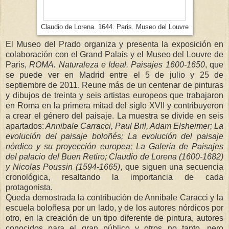
Claudio de Lorena. 1644. Paris. Museo del Louvre
El Museo del Prado organiza y presenta la exposición en
colaboración con el Grand Palais y el Museo del Louvre de
Paris,
ROMA. Naturaleza e Ideal. Paisajes 1600-1650
, que
se puede ver en Madrid entre el 5 de julio y 25 de
septiembre de 2011. Reune más de un centenar de pinturas
y dibujos de treinta y seis artistas europeos que trabajaron
en Roma en la primera mitad del siglo XVII y contribuyeron
a crear el género del paisaje. La muestra se divide en seis
apartados:
Annibale Carracci, Paul Bril, Adam Elsheimer; La
evolución del paisaje boloñés; La evolución del paisaje
nórdico y su proyección europea; La Galería de Paisajes
del palacio del Buen Retiro; Claudio de Lorena (1600-1682)
y Nicolas Poussin (1594-1665)
, que siguen una secuencia
cronológica, resaltando la importancia de cada
protagonista.
Queda demostrada la contribución de Annibale Caracci y la
escuela boloñesa por un lado, y de los autores nórdicos por
otro, en la creación de un tipo diferente de pintura, autores
conocidos para el gran público y otros no tanto, pero