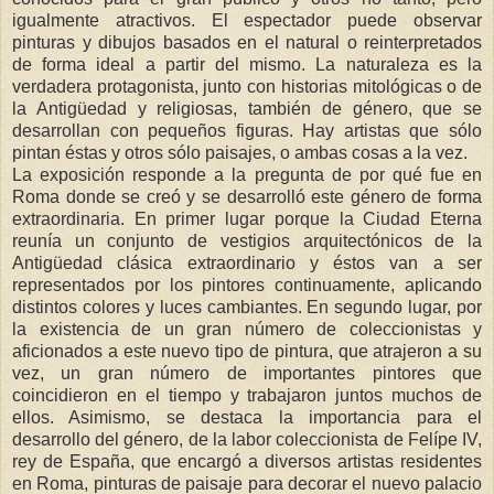
igualmente atractivos. El espectador puede observar
pinturas y dibujos basados en el natural o reinterpretados
de forma ideal a partir del mismo. La naturaleza es la
verdadera protagonista, junto con historias mitológicas o de
la Antigüedad y religiosas, también de género, que se
desarrollan con pequeños figuras. Hay artistas que sólo
pintan éstas y otros sólo paisajes, o ambas cosas a la vez.
La exposición responde a la pregunta de por qué fue en
Roma donde se creó y se desarrolló este género de forma
extraordinaria. En primer lugar porque la Ciudad Eterna
reunía un conjunto de vestigios arquitectónicos de la
Antigüedad clásica extraordinario y éstos van a ser
representados por los pintores continuamente, aplicando
distintos colores y luces cambiantes. En segundo lugar, por
la existencia de un gran número de coleccionistas y
aficionados a este nuevo tipo de pintura, que atrajeron a su
vez, un gran número de importantes pintores que
coincidieron en el tiempo y trabajaron juntos muchos de
ellos. Asimismo, se destaca la importancia para el
desarrollo del género, de la labor coleccionista de Felípe IV,
rey de España, que encargó a diversos artistas residentes
en Roma, pinturas de paisaje para decorar el nuevo palacio