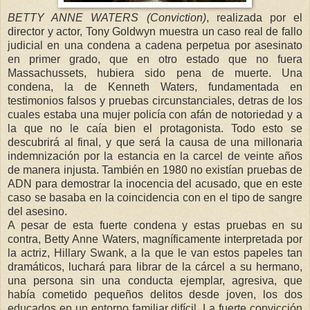
BETTY ANNE WATERS (Conviction)
, realizada por el
director y actor, Tony Goldwyn muestra un caso real de fallo
judicial en una condena a cadena perpetua por asesinato
en primer grado, que en otro estado que no fuera
Massachussets, hubiera sido pena de muerte. Una
condena, la de Kenneth Waters, fundamentada en
testimonios falsos y pruebas circunstanciales, detras de los
cuales estaba una mujer policía con afán de notoriedad y a
la que no le caía bien el protagonista. Todo esto se
descubrirá al final, y que será la causa de una millonaria
indemnización por la estancia en la carcel de veinte años
de manera injusta. También en 1980 no existían pruebas de
ADN para demostrar la inocencia del acusado, que en este
caso se basaba en la coincidencia con en el tipo de sangre
del asesino.
A pesar de esta fuerte condena y estas pruebas en su
contra, Betty Anne Waters, magníficamente interpretada por
la actriz, Hillary Swank, a la que le van estos papeles tan
dramáticos, luchará para librar de la cárcel a su hermano,
una persona sin una conducta ejemplar, agresiva, que
había cometido pequeños delitos desde joven, los dos
educados en un entorno familiar difícil. La fuerte convicción