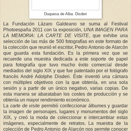
Duquesa de Alba. Disderi
La Fundación Lázaro Galdeano se suma al Festival
Photoespaña 2011 con la exposición,
UNA IMAGEN PARA
LA MEMORIA: LA CARTE DE VISITE
, que exhibe una
selección de las más de 500 fotografías en este formato de
la colección que reunió el escritor, Pedro Antonio de Alarcón
que guarda esta fundación. Es la primera vez que se
recuerde una muestra dedicada a este soporte de papel
para fotografía que tuvo mucho éxito comercial desde
mediados del siglo XIX y que fue patentado por el fotógrafo
francés André Adolphe Disderi. Éste inventó una cámara
con múltiples objetivos con la que obtenía, en una sola
sesión y a partir de un único negativo, varias copias. De
esta manera se abarataban los costes de producción y se
obtenía un mayor rendimiento económico.
La
carte de visite
permitió confeccionar álbumes y guardar
la imagen de personajes, lugares y monumentos del siglo
XIX, y creó la moda de coleccionar e intercambiar estas
imágenes, especialmente de retratos. La muestra de la
colección de Pedro Antonio de Alarcón nos permite conocer