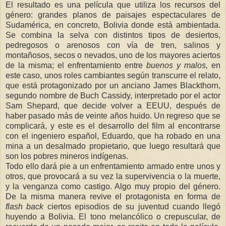
El resultado es una película que utiliza los recursos del
género: grandes planos de paisajes espectaculares de
Sudamérica, en concreto, Bolivia donde está ambientada.
Se combina la selva con distintos tipos de desiertos,
pedregosos o arenosos con vía de tren, salinos y
montañosos, secos o nevados, uno de los mayores aciertos
de la misma; el enfrentamiento entre
buenos y malos,
en
este caso, unos roles cambiantes según transcurre el relato,
que está protagonizado por un anciano James Blackthorn,
segundo nombre de Buch Cassidy, interpretado por el actor
Sam Shepard, que decide volver a EEUU, después de
haber pasado más de veinte años huido. Un regreso que se
complicará, y este es el desarrollo del film al encontrarse
con el ingeniero español, Eduardo, que ha robado en una
mina a un desalmado propietario, que luego resultará que
son los pobres mineros indígenas.
Todo ello dará pie a un enfrentamiento armado entre unos y
otros, que provocará a su vez la supervivencia o la muerte,
y la venganza como castigo. Algo muy propio del género.
De la misma manera revive el protagonista en forma de
flash back
ciertos episodios de su juventud cuando llegó
huyendo a Bolivia. El tono melancólico o crepuscular, de