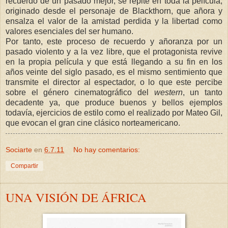
recuerdo de un pasado mejor, se repite en toda la película,
originado desde el personaje de Blackthorn, que añora y
ensalza el valor de la amistad perdida y la libertad como
valores esenciales del ser humano.
Por tanto, este proceso de recuerdo y añoranza por un
pasado violento y a la vez libre, que el protagonista revive
en la propia película y que está llegando a su fin en los
años veinte del siglo pasado, es el mismo sentimiento que
transmite el director al espectador, o lo que este percibe
sobre el género cinematográfico del
western
, un tanto
decadente ya, que produce buenos y bellos ejemplos
todavía, ejercicios de estilo como el realizado por Mateo Gil,
que evocan el gran cine clásico norteamericano.
Sociarte
en
6.7.11
No hay comentarios:
Compartir
UNA VISIÓN DE ÁFRICA