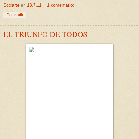
Sociarte
en
13.7.11
1 comentario:
Compartir
EL TRIUNFO DE TODOS