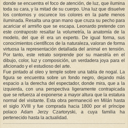
donde se encuentra el foco de atención, de luz, que ilumina
toda su cara, y la mitad de su cuerpo. Una luz que disuelve
los contornos y oscurece los colores en la parte menos
iluminada. Resalta una gran mano que cruza su pecho para
acariciar el armiño que se escapa. Leonardo pretende con
este
contraposto
resaltar la volumetría, la anatomía de la
modelo, del que él era un experto. De igual forma, sus
conocimientos científicos de la naturaleza, valoran de forma
virtuosa la representación detallada del animal en tensión.
Por tanto, este retrato sorprende por su maestría en el
dibujo, color, luz y composición, un verdadera joya para el
aficionado y el estudioso del arte.
Fue pintado al oleo y temple sobre una tabla de nogal. La
figura se encuentra sobre un fondo negro, dejando más
espacio a la derecha del espectador, donde mira, que a la
izquierda, con una perspectiva ligeramente contrapicada
que se refuerza al exponerse a mayor altura que la estatura
normal del visitante. Esta obra permaneció en Milán hasta
el siglo XVIII y fue comprada hacia 1800 por el príncipe
polaco Adam Jerzy Czartoryski, a cuya familia ha
pertenecido hasta la actualidad.