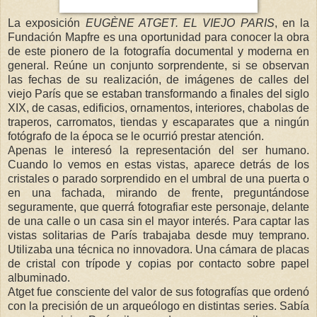
La exposición
EUGÈNE ATGET. EL VIEJO PARIS
, en la
Fundación Mapfre es una oportunidad para conocer la obra
de este pionero de la fotografía documental y moderna en
general. Reúne un conjunto sorprendente, si se observan
las fechas de su realización, de imágenes de calles del
viejo París que se estaban transformando a finales del siglo
XIX, de casas, edificios, ornamentos, interiores, chabolas de
traperos, carromatos, tiendas y escaparates que a ningún
fotógrafo de la época se le ocurrió prestar atención.
Apenas le interesó la representación del ser humano.
Cuando lo vemos en estas vistas, aparece detrás de los
cristales o parado sorprendido en el umbral de una puerta o
en una fachada, mirando de frente, preguntándose
seguramente, que querrá fotografiar este personaje, delante
de una calle o un casa sin el mayor interés. Para captar las
vistas solitarias de París trabajaba desde muy temprano.
Utilizaba una técnica no innovadora. Una cámara de placas
de cristal con trípode y copias por contacto sobre papel
albuminado.
Atget fue consciente del valor de sus fotografías que ordenó
con la precisión de un arqueólogo en distintas series. Sabía