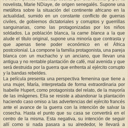
novelista, Marie NDiaye, de origen senegalés. Supone una
metáfora sobre la situación del continente africano en la
actualidad, sumido en un constante conflicto de guerras
civiles, de gobiernos dictatoriales y corruptos y guerrillas
sanguinarias, como las protagonizadas por los niños
soldados. La población blanca, la
carne blanca
a la que
alude el título original, supone una minoría que contrasta y
que apenas tiene poder económico en el África
postcolonial. La compone la familia protagonista, una pareja
blanca con un muchacho y un anciano, que llevan una
antigua y no rentable plantación de café, mal avenida y que
será destruida por la guerra que enfrenta al ejército corrupto
y la bandas rebeldes.
La película presenta una perspectiva femenina que tiene a
una mujer, María, interpretada de forma extraordinaria por
Isabelle Hupert, como protagonista del relato, de la mayoría
de las imágenes. Ella se resiste a abandonar la plantación
haciendo caso omiso a las advertencias del ejército francés
ante el avance de la guerra con la intención de salvar la
cosecha. Hasta el punto que su casa se convertirá en el
centro de la misma. Esta negativa, su intención de seguir
allí como si nada pasara a su alrededor, le llevará a