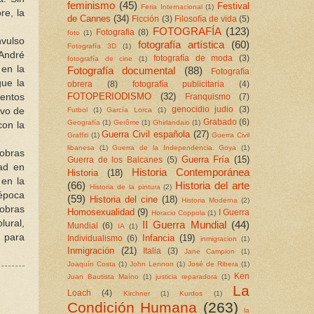
feminismo
(45)
Festival
Feria Internacional
(1)
re, la
de Cannes
(34)
Ficción
(3)
Filosofía de vida
(5)
FOTOGRAFÍA
(123)
Fotografia
(8)
foto
(1)
nvulso
fotografía artística
(60)
Fotografía 3D
(1)
 André
fotografía de moda
(3)
fotografía de cine
(1)
 en la
Fotografía documental
(88)
Fotografía
gue la
obrera
(8)
fotografía publicitaria
(4)
FOTOPERIODISMO
(32)
mentos
Franquismo
(7)
genocidio judio
(3)
Futbol
(1)
García Lorca
(1)
ivo de
Grabado
(6)
Geografía
(1)
Gerôme
(1)
Ghirlandaio
(1)
con la
Guerra Civil española
(27)
Graffiti
(1)
Guerra Civil
libanesa
(1)
Guerra de la Independencia. Goya
(1)
obras
Guerra Fría
(15)
Guerra de los Balcanes
(5)
dad en
Historia Contemporánea
Historia
(18)
 en la
(66)
Historia del arte
Historia de la pintura
(2)
época
(59)
Historia del cine
(18)
Historia Moderna
(2)
 obras
Homosexualidad
(9)
I Guerra
Horacio Coppola
(1)
lural,
II Guerra Mundial
(44)
Mundial
(6)
IA
(1)
, para
Infancia
(19)
Individualismo
(6)
inmigracion
(1)
Inmigración
(21)
Italia
(3)
Jane Campion
(1)
Joaquín Costa
(1)
John Lennon
(1)
José de Ribera
(1)
Ken
Juan Bautista Maíno
(1)
justicia reparadora
(1)
La
Loach
(4)
Kirchner
(1)
Kurdos
(1)
Condición Humana
(263)
la