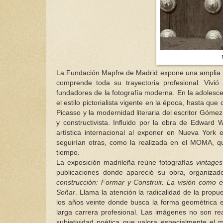
La Fundación Mapfre de Madrid expone una amplia m
comprende toda su trayectoria profesional. Viv
fundadores de la fotografía moderna. En la adolesc
el estilo pictorialista vigente en la época, hasta que
Picasso y la modernidad literaria del escritor Gómez
y constructivista. Influido por la obra de Edward 
artística internacional al exponer en Nueva York
seguirían otras, como la realizada en el MOMA, q
tiempo.
La exposición madrileña reúne fotografías
vintages
publicaciones donde apareció su obra, organiza
construcción: Formar y Construir. La visión como e
Soñar
. Llama la atención la radicalidad de la prop
los años veinte donde busca la forma geométrica e
larga carrera profesional. Las imágenes no son real
subjetividad poética que valora especialmente el me