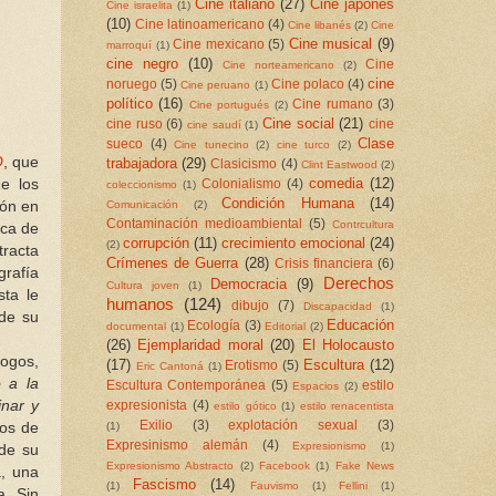
Cine italiano
(27)
Cine japonés
Cine israelita
(1)
(10)
Cine latinoamericano
(4)
Cine libanés
(2)
Cine
Cine musical
(9)
Cine mexicano
(5)
marroquí
(1)
cine negro
(10)
Cine
Cine norteamericano
(2)
cine
noruego
(5)
Cine polaco
(4)
Cine peruano
(1)
político
(16)
Cine rumano
(3)
Cine portugués
(2)
Cine social
(21)
cine ruso
(6)
cine
cine saudí
(1)
Clase
sueco
(4)
Cine tunecino
(2)
cine turco
(2)
O
, que
trabajadora
(29)
Clasicismo
(4)
Clint Eastwood
(2)
comedia
(12)
e los
Colonialismo
(4)
coleccionismo
(1)
Condición Humana
(14)
Comunicación
(2)
ión en
Contaminación medioambiental
(5)
Contrcultura
ica de
corrupción
(11)
crecimiento emocional
(24)
(2)
tracta
Crímenes de Guerra
(28)
Crisis financiera
(6)
grafía
Derechos
Democracia
(9)
Cultura joven
(1)
sta le
humanos
(124)
dibujo
(7)
Discapacidad
(1)
 de su
Educación
Ecología
(3)
documental
(1)
Editorial
(2)
(26)
Ejemplaridad moral
(20)
El Holocausto
logos,
(17)
Escultura
(12)
Erotismo
(5)
Eric Cantoná
(1)
o a la
Escultura Contemporánea
(5)
estilo
Espacios
(2)
inar y
expresionista
(4)
estilo gótico
(1)
estilo renacentista
Exilio
(3)
explotación sexual
(3)
(1)
los de
Expresinismo alemán
(4)
Expresionismo
(1)
 de su
Expresionismo Abstracto
(2)
Facebook
(1)
Fake News
a, una
Fascismo
(14)
(1)
Fauvismo
(1)
Fellini
(1)
a. Sin