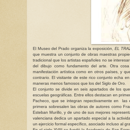
El Museo del Prado organiza la exposición,
EL TRAZ
que muestra un conjunto de obras maestras propieda
tradicional que los artistas españoles no se interes
del dibujo como fundamento del arte. Otra cos
manifestación artística como en otros países, y qu
contrario. El visitante de este rico conjunto echa e
maneras menos famosos que los del Siglo de Oro.
El conjunto se divide en seis apartados de los qu
escuelas geográficas. Entre ellos destacan en primer 
Pacheco, que se integran repectivamente en las 
primera sobresalen las obras de autores como Fra
Esteban Murillo, y de uno de sus mejores representa
valenciana dedica un apartado especial a la activi
un ejercicio formal específico, asociado incluso al g
En el siglo XVIII se fundó la Academia de San Fer