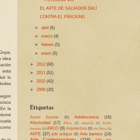
EL ARTE DE SALVADOR DALÍ
CONTRA EL FRACKING
►
abril
(5)
►
marzo
(4)
►
febrero
(5)
 Goya
,
►
enero
(5)
a idea
►
2012
(60)
ración
 esta
►
2011
(51)
uir lo
►
2010
(42)
 todas
►
2009
(20)
 según
ncisco
Etiquetas
 En la
tolomé
Adolescencia
(16)
Acoso Escolar
(6)
scuela
Afectividad
(17)
África
(2)
alegoría
(1)
André
o como
ARCO
(9)
Arquitectura
(6)
Kertész
(1)
Art Déco
(1)
ARTE
(37)
Arte barroco
(14)
arte antiguo
(8)
Arte Contemporáneo
(116)
 de la
Arte del