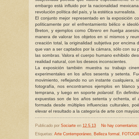
embargo está influido por la nacionalidad mexicana a
revolución política del país, y la estética surrealista.
El conjunto mejor representado en la exposición co
políticamente por el enfrentamiento bélico e ideoló
Breton, y ejemplos como
Obrero en huelga asesin
manera de valorar los objetos en sí mismos y reuni
creación total, la originalidad subjetiva por encima
que van a ser captados por la cámara, sólo con su pa
las sombras. Valora el cuerpo humano exhibido des
realidad natural, con los deseos inconscientes.
La exposición también muestra su trabajo cinem
experimentales en los años sesenta y setenta. F
movimiento, reflejando no un instante cualquiera, 
fotografía, nos encontramos ejemplos en blanco 
temprana, y luego en soporte
polaroid
. En definit
expuestas son de los años setenta y ochenta, el a
formada desde múltiples influencias culturales, p
elevar el resultado a la categoría de arte con mayús
Publicado por
Sociarte
en
12.5.13
No hay comentarios
Etiquetas:
Arte Contemporáneo
,
Belleza formal
,
FOTOGR