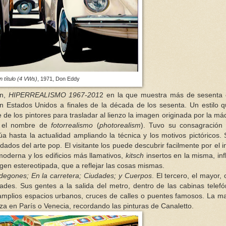
n título (4 VWs)
, 1971, Don Eddy
ón,
HIPERREALISMO 1967-201
2 en la que muestra más de sesenta 
en Estados Unidos a finales de la década de los sesenta. Un estilo 
 de los pintores para trasladar al lienzo la imagen originada por la má
n el nombre de
fotorrealismo
(
photorealism
). Tuvo su consagración 
a hasta la actualidad ampliando la técnica y los motivos pictóricos.
os del arte pop. El visitante los puede descubrir facilmente por el i
 moderna y los edificios más llamativos,
kitsch
insertos en la misma, inf
magen estereotipada, que a reflejar las cosas mismas.
degones; En la carretera; Ciudades; y Cuerpos
. El tercero, el mayor,
ades. Sus gentes a la salida del metro, dentro de las cabinas telefó
 amplios espacios urbanos, cruces de calles o puentes famosos. La m
a en París o Venecia, recordando las pinturas de Canaletto.