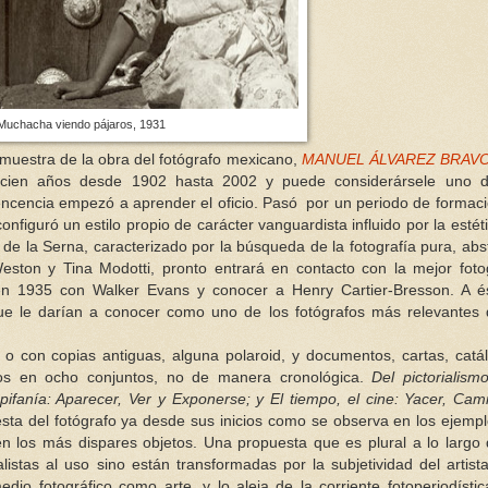
Muchacha viendo pájaros, 1931
uestra de la obra del fotógrafo mexicano,
MANUEL ÁLVAREZ BRAV
ió cien años desde 1902 hasta 2002 y puede considerársele uno d
encencia empezó a aprender el oficio. Pasó por un periodo de formac
 configuró un estilo propio de carácter vanguardista influido por la estét
 de la Serna, caracterizado por la búsqueda de la fotografía pura, abs
Weston y Tina Modotti, pronto entrará en contacto con la mejor foto
 en 1935 con Walker Evans y conocer a Henry Cartier-Bresson. A é
ue le darían a conocer como uno de los fotógrafos más relevantes
o con copias antiguas, alguna polaroid, y documentos, cartas, catá
dos en ocho conjuntos, no de manera cronológica.
Del pictorialism
pifanía: Aparecer, Ver y Exponerse; y El tiempo, el cine: Yacer, Cam
uesta del fotógrafo ya desde sus inicios como se observa en los ejemp
n los más dispares objetos. Una propuesta que es plural a lo largo
istas al uso sino están transformadas por la subjetividad del artist
dio fotográfico como arte, y lo aleja de la corriente fotoperiodístic