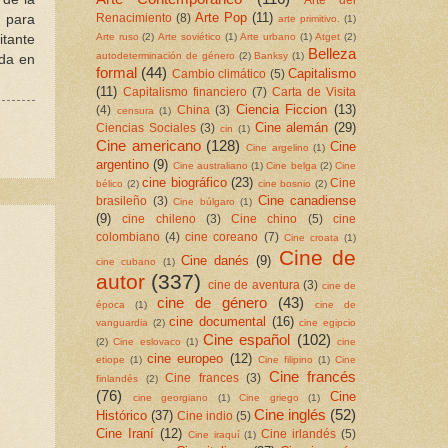
Arte Pop
(11)
Renacimiento
(8)
 para
arte primitivo.
(1)
Arte ruso
(2)
Arte soviético
(1)
Arte urbano
(1)
Atget
(2)
itante
Belleza
autodeterminación de género
(2)
Banksy
(1)
ida en
formal
(44)
Capitalismo
Cambio climático
(5)
(11)
Capitalismo financiero
(7)
Carta de Visita
Ciencia Ficcion
(13)
(4)
China
(3)
censura
(1)
Cine alemán
(29)
Ciencias Sociales
(3)
cin
(1)
Cine americano
(128)
Cine
Cine argelino
(1)
argentino
(9)
Cine australiano
(1)
Cine belga
(2)
Cine
cine biográfico
(23)
Cine
bélico
(2)
cine bosnio
(2)
Cine canadiense
brasileño
(3)
Cine búlgaro
(1)
(9)
cine chileno
(3)
Cine chino
(5)
cine
colombiano
(4)
cine coreano
(7)
Cine croata
(1)
Cine de
Cine danés
(9)
cine cubano
(1)
autor
(337)
cine de aventura
(3)
cine de
cine de género
(43)
época
(1)
cine de
cine documental
(16)
vanguardia
(2)
cine egipcio
Cine español
(102)
(2)
Cine eslovaco
(1)
cine
cine europeo
(12)
etiope
(1)
Cine filipino
(1)
Cine
Cine francés
Cine frances
(3)
finlandés
(2)
(76)
Cine
cine georgiano
(1)
Cine griego
(1)
Cine inglés
(52)
Histórico
(37)
Cine indio
(5)
Cine Iraní
(12)
Cine irlandés
(5)
Cine iraquí
(1)