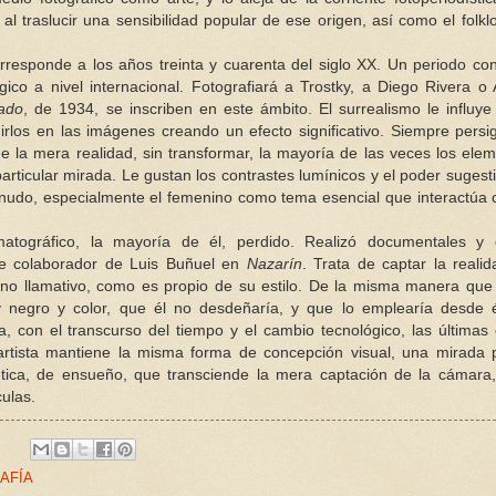
l traslucir una sensibilidad popular de ese origen, así como el folklo
rresponde a los años treinta y cuarenta del siglo XX. Un periodo co
gico a nivel internacional. Fotografiará a Trostky, a Diego Rivera o
ado
, de 1934, se inscriben en este ámbito. El surrealismo le influye
rlos en las imágenes creando un efecto significativo. Siempre persi
 de la mera realidad, sin transformar, la mayoría de las veces los ele
rticular mirada. Le gustan los contrastes lumínicos y el poder sugest
nudo, especialmente el femenino como tema esencial que interactúa 
atográfico, la mayoría de él, perdido. Realizó documentales y 
ue colaborador de Luis Buñuel en
Nazarín
. Trata de captar la reali
sino llamativo, como es propio de su estilo. De la misma manera que
y negro y color, que él no desdeñaría, y que lo emplearía desde 
iva, con el transcurso del tiempo y el cambio tecnológico, las últimas
rtista mantiene la misma forma de concepción visual, una mirada p
oética, de ensueño, que transciende la mera captación de la cámara
culas.
:
AFÍA