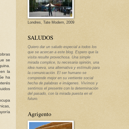
Londres, Tate Modern, 2009
SALUDOS
Quiero dar un saludo especial a todos los
que se acercan a este blog. Espero que la
obras
visita resulte provechosa. Una simple
que se
mirada complice, tu necesaria opinión, una
quina.
idea nueva, una alternativa y estímulo para
en la
la comunicación. El ser humano se
 Se ha
comprende mejor en su vertiente social
nterés
hecha de palabras e imágenes. Vivímos y
sentimos el presente con la determinación
luidos
del pasado, con la mirada puesta en el
futuro.
 ocupa
nicas,
ayoría
Agrigento