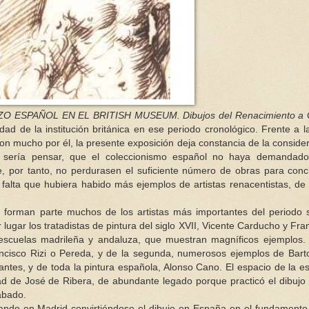
O ESPAÑOL EN EL BRITISH MUSEUM. Dibujos del Renacimiento a
d de la institución británica en ese periodo cronológico. Frente a l
aron mucho por él, la presente exposición deja constancia de la conside
a sería pensar, que el coleccionismo español no haya demandado
e, por tanto, no perdurasen el suficiente número de obras para concl
n falta que hubiera habido más ejemplos de artistas renacentistas, de
e forman parte muchos de los artistas más importantes del periodo
lugar los tratadistas de pintura del siglo XVII, Vicente Carducho y Fra
escuelas madrileña y andaluza, que muestran magníficos ejemplos.
ncisco Rizi o Pereda, y de la segunda, numerosos ejemplos de Bar
ntes, y de toda la pintura española, Alonso Cano. El espacio de la e
dad de José de Ribera, de abundante legado porque practicó el dibuj
rabado.
nando en Madrid convirtiéndose el dibujo en España en el fundamento