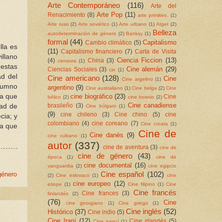
Arte Contemporáneo
(116)
Arte del
Arte Pop
(11)
Renacimiento
(8)
arte primitivo.
(1)
Arte ruso
(2)
Arte soviético
(1)
Arte urbano
(1)
Atget
(2)
Belleza
autodeterminación de género
(2)
Banksy
(1)
formal
(44)
Capitalismo
Cambio climático
(5)
lla es
(11)
Capitalismo financiero
(7)
Carta de Visita
illano
Ciencia Ficcion
(13)
(4)
China
(3)
censura
(1)
 estas
Cine alemán
(29)
Ciencias Sociales
(3)
cin
(1)
ad del
Cine americano
(128)
Cine
Cine argelino
(1)
alumno
argentino
(9)
Cine australiano
(1)
Cine belga
(2)
Cine
cine biográfico
(23)
ta que
Cine
bélico
(2)
cine bosnio
(2)
Cine canadiense
brasileño
(3)
tad de
Cine búlgaro
(1)
(9)
cine chileno
(3)
Cine chino
(5)
cine
cia; y
colombiano
(4)
cine coreano
(7)
Cine croata
(1)
ca que
Cine de
Cine danés
(9)
cine cubano
(1)
autor
(337)
cine de aventura
(3)
cine de
cine de género
(43)
época
(1)
cine de
cine documental
(16)
vanguardia
(2)
cine egipcio
Cine español
(102)
género
(2)
Cine eslovaco
(1)
cine
cine europeo
(12)
etiope
(1)
Cine filipino
(1)
Cine
Cine francés
Cine frances
(3)
finlandés
(2)
(76)
Cine
cine georgiano
(1)
Cine griego
(1)
Cine inglés
(52)
Histórico
(37)
Cine indio
(5)
Cine Iraní
(12)
Cine irlandés
(5)
Cine iraquí
(1)