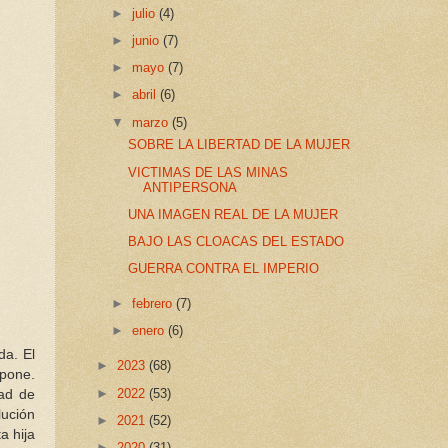
►
julio
(4)
►
junio
(7)
►
mayo
(7)
►
abril
(6)
▼
marzo
(5)
SOBRE LA LIBERTAD DE LA MUJER
VICTIMAS DE LAS MINAS
ANTIPERSONA
UNA IMAGEN REAL DE LA MUJER
BAJO LAS CLOACAS DEL ESTADO
GUERRA CONTRA EL IMPERIO
►
febrero
(7)
►
enero
(6)
da. El
►
2023
(68)
upone.
►
2022
(53)
tad de
lución
►
2021
(52)
a hija
►
2020
(31)