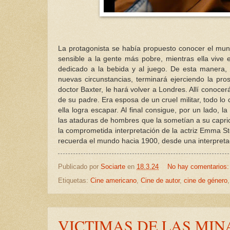
La protagonista se había propuesto conocer el mundo
sensible a la gente más pobre, mientras ella vive 
dedicado a la bebida y al juego. De esta manera, 
nuevas circunstancias, terminará ejerciendo la pr
doctor Baxter, le hará volver a Londres. Allí conoce
de su padre. Era esposa de un cruel militar, todo lo 
ella logra escapar. Al final consigue, por un lado, l
las ataduras de hombres que la sometían a su caprich
la comprometida interpretación de la actriz Emma S
recuerda el mundo hacia 1900, desde una interpretac
Publicado por
Sociarte
en
18.3.24
No hay comentarios
Etiquetas:
Cine americano
,
Cine de autor
,
cine de género
VICTIMAS DE LAS MIN