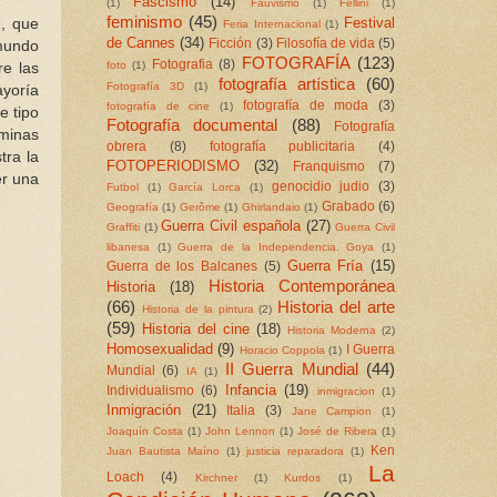
Fascismo
(14)
(1)
Fauvismo
(1)
Fellini
(1)
feminismo
(45)
Festival
, que
Feria Internacional
(1)
de Cannes
(34)
Ficción
(3)
Filosofía de vida
(5)
 mundo
FOTOGRAFÍA
(123)
Fotografia
(8)
foto
(1)
re las
fotografía artística
(60)
Fotografía 3D
(1)
ayoría
fotografía de moda
(3)
fotografía de cine
(1)
e tipo
Fotografía documental
(88)
Fotografía
minas
obrera
(8)
fotografía publicitaria
(4)
tra la
FOTOPERIODISMO
(32)
Franquismo
(7)
er una
genocidio judio
(3)
Futbol
(1)
García Lorca
(1)
Grabado
(6)
Geografía
(1)
Gerôme
(1)
Ghirlandaio
(1)
Guerra Civil española
(27)
Graffiti
(1)
Guerra Civil
libanesa
(1)
Guerra de la Independencia. Goya
(1)
Guerra Fría
(15)
Guerra de los Balcanes
(5)
Historia Contemporánea
Historia
(18)
(66)
Historia del arte
Historia de la pintura
(2)
(59)
Historia del cine
(18)
Historia Moderna
(2)
Homosexualidad
(9)
I Guerra
Horacio Coppola
(1)
II Guerra Mundial
(44)
Mundial
(6)
IA
(1)
Infancia
(19)
Individualismo
(6)
inmigracion
(1)
Inmigración
(21)
Italia
(3)
Jane Campion
(1)
Joaquín Costa
(1)
John Lennon
(1)
José de Ribera
(1)
Ken
Juan Bautista Maíno
(1)
justicia reparadora
(1)
La
Loach
(4)
Kirchner
(1)
Kurdos
(1)