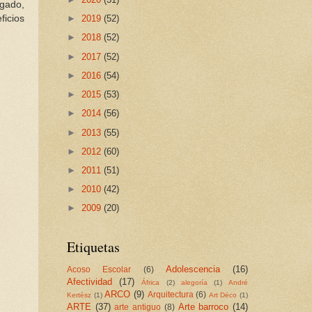
ogado,
ficios
►
2019
(52)
►
2018
(52)
►
2017
(52)
►
2016
(54)
►
2015
(53)
►
2014
(56)
►
2013
(55)
►
2012
(60)
►
2011
(51)
►
2010
(42)
►
2009
(20)
Etiquetas
Adolescencia
(16)
Acoso Escolar
(6)
Afectividad
(17)
África
(2)
alegoría
(1)
André
ARCO
(9)
Arquitectura
(6)
Kertész
(1)
Art Déco
(1)
ARTE
(37)
Arte barroco
(14)
arte antiguo
(8)