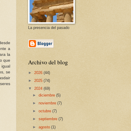
La presencia del pasado
desde
ente a
ara la
Archivo del blog
do que
 igual
os, se
►
2026
(44)
asdair
►
2025
(74)
seres
▼
2024
(69)
►
diciembre
(5)
►
noviembre
(7)
►
octubre
(7)
►
septiembre
(7)
►
agosto
(1)