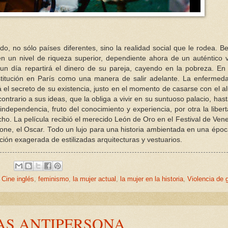
, no sólo países diferentes, sino la realidad social que le rodea. Be
en un nivel de riqueza superior, dependiente ahora de un auténtico v
un día repartirá el dinero de su pareja, cayendo en la pobreza. En
ostitución en París como una manera de salir adelante. La enfermed
rá el secreto de su existencia, justo en el momento de casarse con el 
contrario a sus ideas, que la obliga a vivir en su suntuoso palacio, has
a independencia, fruto del conocimiento y experiencia, por otra la liber
o. La película recibió el merecido León de Oro en el Festival de Vene
tone, el Oscar. Todo un lujo para una historia ambientada en una épo
ión exagerada de estilizadas arquitecturas y vestuarios.
:
,
Cine inglés
,
feminismo
,
la mujer actual
,
la mujer en la historia
,
Violencia de 
AS ANTIPERSONA