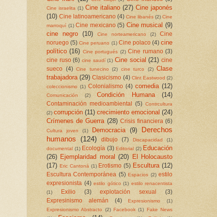
Cine italiano
(27)
Cine japonés
Cine israelita
(1)
(10)
Cine latinoamericano
(4)
Cine libanés
(2)
Cine
Cine musical
(9)
Cine mexicano
(5)
marroquí
(1)
cine negro
(10)
Cine
Cine norteamericano
(2)
cine
noruego
(5)
Cine polaco
(4)
Cine peruano
(1)
político
(16)
Cine rumano
(3)
Cine portugués
(2)
Cine social
(21)
cine ruso
(6)
cine
cine saudí
(1)
Clase
sueco
(4)
Cine tunecino
(2)
cine turco
(2)
trabajadora
(29)
Clasicismo
(4)
Clint Eastwood
(2)
comedia
(12)
Colonialismo
(4)
coleccionismo
(1)
Condición Humana
(14)
Comunicación
(2)
Contaminación medioambiental
(5)
Contrcultura
corrupción
(11)
crecimiento emocional
(24)
(2)
Crímenes de Guerra
(28)
Crisis financiera
(6)
Derechos
Democracia
(9)
Cultura joven
(1)
humanos
(124)
dibujo
(7)
Discapacidad
(1)
Educación
Ecología
(3)
documental
(1)
Editorial
(2)
(26)
Ejemplaridad moral
(20)
El Holocausto
(17)
Escultura
(12)
Erotismo
(5)
Eric Cantoná
(1)
Escultura Contemporánea
(5)
estilo
Espacios
(2)
expresionista
(4)
estilo gótico
(1)
estilo renacentista
Exilio
(3)
explotación sexual
(3)
(1)
Expresinismo alemán
(4)
Expresionismo
(1)
Expresionismo Abstracto
(2)
Facebook
(1)
Fake News