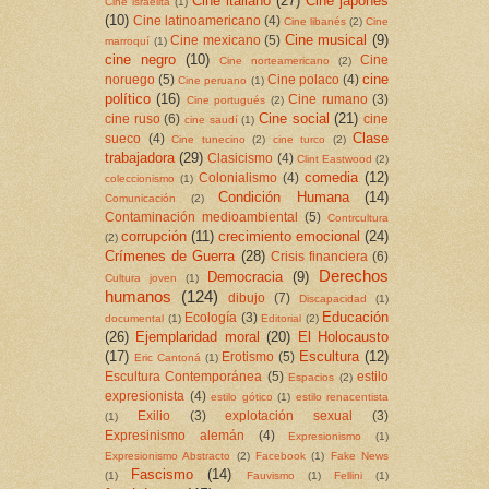
Cine italiano
(27)
Cine japonés
Cine israelita
(1)
(10)
Cine latinoamericano
(4)
Cine libanés
(2)
Cine
Cine musical
(9)
Cine mexicano
(5)
marroquí
(1)
cine negro
(10)
Cine
Cine norteamericano
(2)
cine
noruego
(5)
Cine polaco
(4)
Cine peruano
(1)
político
(16)
Cine rumano
(3)
Cine portugués
(2)
Cine social
(21)
cine ruso
(6)
cine
cine saudí
(1)
Clase
sueco
(4)
Cine tunecino
(2)
cine turco
(2)
trabajadora
(29)
Clasicismo
(4)
Clint Eastwood
(2)
comedia
(12)
Colonialismo
(4)
coleccionismo
(1)
Condición Humana
(14)
Comunicación
(2)
Contaminación medioambiental
(5)
Contrcultura
corrupción
(11)
crecimiento emocional
(24)
(2)
Crímenes de Guerra
(28)
Crisis financiera
(6)
Derechos
Democracia
(9)
Cultura joven
(1)
humanos
(124)
dibujo
(7)
Discapacidad
(1)
Educación
Ecología
(3)
documental
(1)
Editorial
(2)
(26)
Ejemplaridad moral
(20)
El Holocausto
(17)
Escultura
(12)
Erotismo
(5)
Eric Cantoná
(1)
Escultura Contemporánea
(5)
estilo
Espacios
(2)
expresionista
(4)
estilo gótico
(1)
estilo renacentista
Exilio
(3)
explotación sexual
(3)
(1)
Expresinismo alemán
(4)
Expresionismo
(1)
Expresionismo Abstracto
(2)
Facebook
(1)
Fake News
Fascismo
(14)
(1)
Fauvismo
(1)
Fellini
(1)