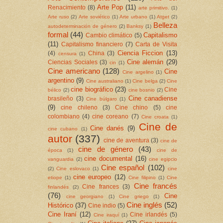
Arte Pop
(11)
Renacimiento
(8)
arte primitivo.
(1)
Arte ruso
(2)
Arte soviético
(1)
Arte urbano
(1)
Atget
(2)
Belleza
autodeterminación de género
(2)
Banksy
(1)
formal
(44)
Capitalismo
Cambio climático
(5)
(11)
Capitalismo financiero
(7)
Carta de Visita
Ciencia Ficcion
(13)
(4)
China
(3)
censura
(1)
Cine alemán
(29)
Ciencias Sociales
(3)
cin
(1)
Cine americano
(128)
Cine
Cine argelino
(1)
argentino
(9)
Cine australiano
(1)
Cine belga
(2)
Cine
cine biográfico
(23)
Cine
bélico
(2)
cine bosnio
(2)
Cine canadiense
brasileño
(3)
Cine búlgaro
(1)
(9)
cine chileno
(3)
Cine chino
(5)
cine
colombiano
(4)
cine coreano
(7)
Cine croata
(1)
Cine de
Cine danés
(9)
cine cubano
(1)
autor
(337)
cine de aventura
(3)
cine de
cine de género
(43)
época
(1)
cine de
cine documental
(16)
vanguardia
(2)
cine egipcio
Cine español
(102)
(2)
Cine eslovaco
(1)
cine
cine europeo
(12)
etiope
(1)
Cine filipino
(1)
Cine
Cine francés
Cine frances
(3)
finlandés
(2)
(76)
Cine
cine georgiano
(1)
Cine griego
(1)
Cine inglés
(52)
Histórico
(37)
Cine indio
(5)
Cine Iraní
(12)
Cine irlandés
(5)
Cine iraquí
(1)