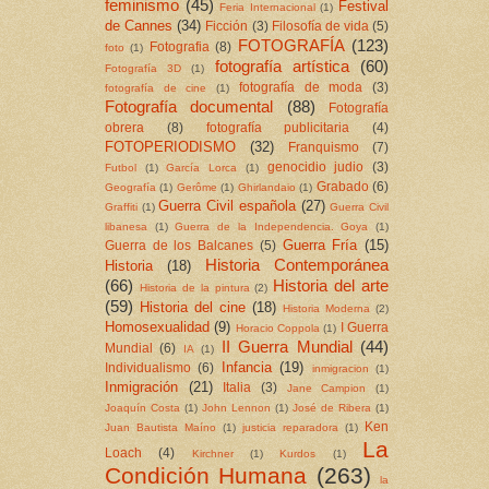
feminismo
(45)
Festival
Feria Internacional
(1)
de Cannes
(34)
Ficción
(3)
Filosofía de vida
(5)
FOTOGRAFÍA
(123)
Fotografia
(8)
foto
(1)
fotografía artística
(60)
Fotografía 3D
(1)
fotografía de moda
(3)
fotografía de cine
(1)
Fotografía documental
(88)
Fotografía
obrera
(8)
fotografía publicitaria
(4)
FOTOPERIODISMO
(32)
Franquismo
(7)
genocidio judio
(3)
Futbol
(1)
García Lorca
(1)
Grabado
(6)
Geografía
(1)
Gerôme
(1)
Ghirlandaio
(1)
Guerra Civil española
(27)
Graffiti
(1)
Guerra Civil
libanesa
(1)
Guerra de la Independencia. Goya
(1)
Guerra Fría
(15)
Guerra de los Balcanes
(5)
Historia Contemporánea
Historia
(18)
(66)
Historia del arte
Historia de la pintura
(2)
(59)
Historia del cine
(18)
Historia Moderna
(2)
Homosexualidad
(9)
I Guerra
Horacio Coppola
(1)
II Guerra Mundial
(44)
Mundial
(6)
IA
(1)
Infancia
(19)
Individualismo
(6)
inmigracion
(1)
Inmigración
(21)
Italia
(3)
Jane Campion
(1)
Joaquín Costa
(1)
John Lennon
(1)
José de Ribera
(1)
Ken
Juan Bautista Maíno
(1)
justicia reparadora
(1)
La
Loach
(4)
Kirchner
(1)
Kurdos
(1)
Condición Humana
(263)
la