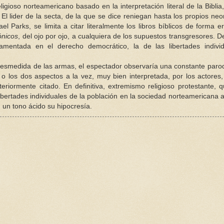
ligioso norteamericano basado en la interpretación literal de la Biblia
 El lider de la secta, de la que se dice reniegan hasta los propios neo
 Parks, se limita a citar literalmente los libros bíblicos de forma er
ónicos
, del ojo por ojo, a cualquiera de los supuestos transgresores. D
amentada en el derecho democrático, la de las libertades individ
ión desmedida de las armas, el espectador observaría una constante paro
 o los dos aspectos a la vez, muy bien interpretada, por los actores
riormente citado. En definitiva, extremismo religioso protestante, 
ibertades individuales de la población en la sociedad norteamericana a
un tono ácido su hipocresía.