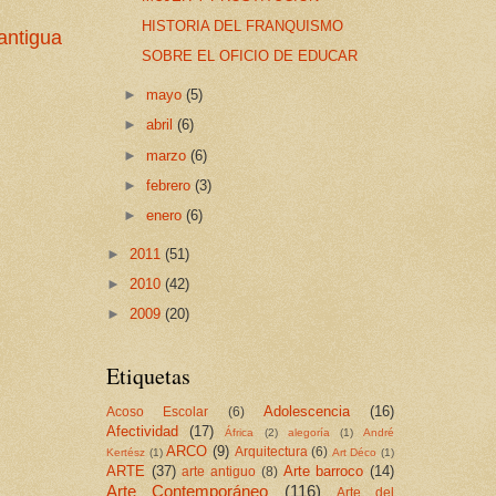
HISTORIA DEL FRANQUISMO
antigua
SOBRE EL OFICIO DE EDUCAR
►
mayo
(5)
►
abril
(6)
►
marzo
(6)
►
febrero
(3)
►
enero
(6)
►
2011
(51)
►
2010
(42)
►
2009
(20)
Etiquetas
Adolescencia
(16)
Acoso Escolar
(6)
Afectividad
(17)
África
(2)
alegoría
(1)
André
ARCO
(9)
Arquitectura
(6)
Kertész
(1)
Art Déco
(1)
ARTE
(37)
Arte barroco
(14)
arte antiguo
(8)
Arte Contemporáneo
(116)
Arte del