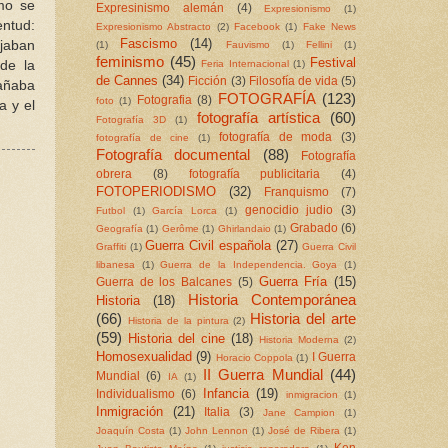
omo se
Expresinismo alemán
(4)
Expresionismo
(1)
entud:
Expresionismo Abstracto
(2)
Facebook
(1)
Fake News
Fascismo
(14)
ejaban
(1)
Fauvismo
(1)
Fellini
(1)
feminismo
(45)
Festival
 de la
Feria Internacional
(1)
de Cannes
(34)
Ficción
(3)
Filosofía de vida
(5)
pañaba
FOTOGRAFÍA
(123)
Fotografia
(8)
foto
(1)
a y el
fotografía artística
(60)
Fotografía 3D
(1)
fotografía de moda
(3)
fotografía de cine
(1)
Fotografía documental
(88)
Fotografía
obrera
(8)
fotografía publicitaria
(4)
FOTOPERIODISMO
(32)
Franquismo
(7)
genocidio judio
(3)
Futbol
(1)
García Lorca
(1)
Grabado
(6)
Geografía
(1)
Gerôme
(1)
Ghirlandaio
(1)
Guerra Civil española
(27)
Graffiti
(1)
Guerra Civil
libanesa
(1)
Guerra de la Independencia. Goya
(1)
Guerra Fría
(15)
Guerra de los Balcanes
(5)
Historia Contemporánea
Historia
(18)
(66)
Historia del arte
Historia de la pintura
(2)
(59)
Historia del cine
(18)
Historia Moderna
(2)
Homosexualidad
(9)
I Guerra
Horacio Coppola
(1)
II Guerra Mundial
(44)
Mundial
(6)
IA
(1)
Infancia
(19)
Individualismo
(6)
inmigracion
(1)
Inmigración
(21)
Italia
(3)
Jane Campion
(1)
Joaquín Costa
(1)
John Lennon
(1)
José de Ribera
(1)