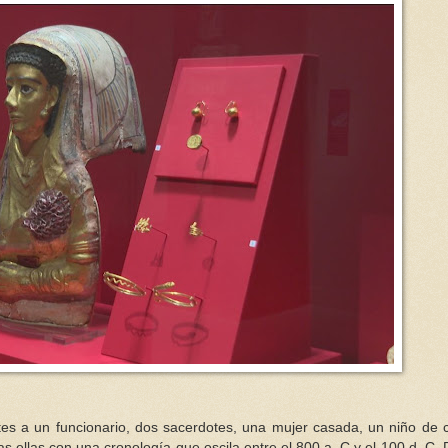
es a un funcionario, dos sacerdotes, una mujer casada, un niño de 
 ellas con una cronología que oscila entre el 800 a. C y el 100 d. C. 