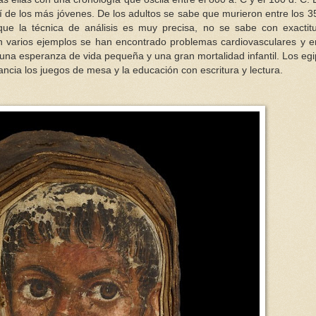
 de los más jóvenes. De los adultos se sabe que murieron entre los 3
ue la técnica de análisis es muy precisa, no se sabe con exactit
n varios ejemplos se han encontrado problemas cardiovasculares y 
una esperanza de vida pequeña y una gran mortalidad infantil. Los egi
nfancia los juegos de mesa y la educación con escritura y lectura.