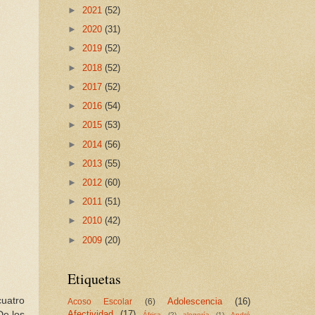
►
2021
(52)
►
2020
(31)
►
2019
(52)
►
2018
(52)
►
2017
(52)
►
2016
(54)
►
2015
(53)
►
2014
(56)
►
2013
(55)
►
2012
(60)
►
2011
(51)
►
2010
(42)
►
2009
(20)
Etiquetas
cuatro
Adolescencia
(16)
Acoso Escolar
(6)
Afectividad
(17)
De los
África
(2)
alegoría
(1)
André