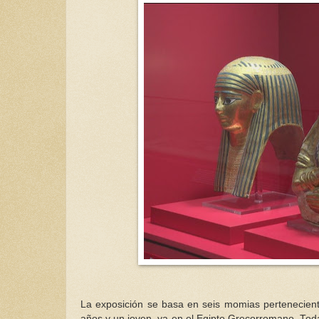
La exposición se basa en seis momias pertenecient
años y un joven, ya en el Egipto Grecorromano. Todas