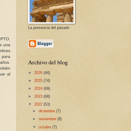
La presencia del pasado
IPTO.
de una
umbres
o para
Archivo del blog
 años.
ambién
►
2026
(44)
var al
►
2025
(74)
►
2024
(69)
►
2023
(68)
▼
2022
(53)
►
diciembre
(7)
►
noviembre
(8)
▼
octubre
(7)