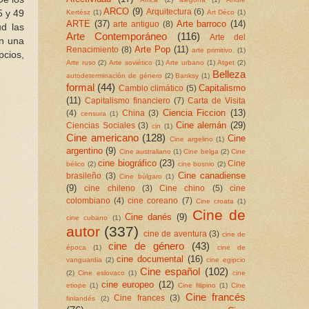
ARCO
(9)
Arquitectura
(6)
5 y 49
Kertész
(1)
Art Déco
(1)
ARTE
(37)
Arte barroco
(14)
arte antiguo
(8)
ud las
Arte Contemporáneo
(116)
Arte del
en una
Arte Pop
(11)
Renacimiento
(8)
arte primitivo.
(1)
pcios,
Arte ruso
(2)
Arte soviético
(1)
Arte urbano
(1)
Atget
(2)
Belleza
autodeterminación de género
(2)
Banksy
(1)
formal
(44)
Capitalismo
Cambio climático
(5)
(11)
Capitalismo financiero
(7)
Carta de Visita
Ciencia Ficcion
(13)
(4)
China
(3)
censura
(1)
Cine alemán
(29)
Ciencias Sociales
(3)
cin
(1)
Cine americano
(128)
Cine
Cine argelino
(1)
argentino
(9)
Cine australiano
(1)
Cine belga
(2)
Cine
cine biográfico
(23)
Cine
bélico
(2)
cine bosnio
(2)
Cine canadiense
brasileño
(3)
Cine búlgaro
(1)
(9)
cine chileno
(3)
Cine chino
(5)
cine
colombiano
(4)
cine coreano
(7)
Cine croata
(1)
Cine de
Cine danés
(9)
cine cubano
(1)
autor
(337)
cine de aventura
(3)
cine de
cine de género
(43)
época
(1)
cine de
cine documental
(16)
vanguardia
(2)
cine egipcio
Cine español
(102)
(2)
Cine eslovaco
(1)
cine
cine europeo
(12)
etiope
(1)
Cine filipino
(1)
Cine
Cine francés
Cine frances
(3)
finlandés
(2)