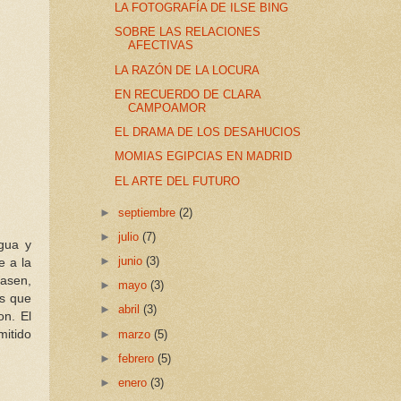
LA FOTOGRAFÍA DE ILSE BING
SOBRE LAS RELACIONES
AFECTIVAS
LA RAZÓN DE LA LOCURA
EN RECUERDO DE CLARA
CAMPOAMOR
EL DRAMA DE LOS DESAHUCIOS
MOMIAS EGIPCIAS EN MADRID
EL ARTE DEL FUTURO
►
septiembre
(2)
►
julio
(7)
agua y
►
junio
(3)
e a la
iasen,
►
mayo
(3)
es que
►
abril
(3)
on. El
mitido
►
marzo
(5)
►
febrero
(5)
►
enero
(3)