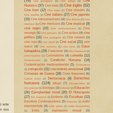
(76)
Cine
cine georgiano
(1)
Cine griego
(1)
Cine inglés
(52)
Histórico
(37)
Cine indio
(5)
Cine Iraní
(12)
Cine irlandés
(5)
Cine iraquí
(1)
Cine italiano
(27)
Cine japonés
Cine israelita
(1)
(10)
Cine latinoamericano
(4)
Cine libanés
(2)
Cine
Cine musical
(9)
Cine mexicano
(5)
marroquí
(1)
cine negro
(10)
Cine
Cine norteamericano
(2)
cine
noruego
(5)
Cine polaco
(4)
Cine peruano
(1)
político
(16)
Cine rumano
(3)
Cine portugués
(2)
Cine social
(21)
cine ruso
(6)
cine
cine saudí
(1)
Clase
sueco
(4)
Cine tunecino
(2)
cine turco
(2)
trabajadora
(29)
Clasicismo
(4)
Clint Eastwood
(2)
comedia
(12)
Colonialismo
(4)
coleccionismo
(1)
Condición Humana
(14)
Comunicación
(2)
Contaminación medioambiental
(5)
Contrcultura
corrupción
(11)
crecimiento emocional
(24)
(2)
Crímenes de Guerra
(28)
Crisis financiera
(6)
Derechos
Democracia
(9)
Cultura joven
(1)
humanos
(124)
dibujo
(7)
Discapacidad
(1)
Educación
Ecología
(3)
documental
(1)
Editorial
(2)
(26)
Ejemplaridad moral
(20)
El Holocausto
(17)
Escultura
(12)
Erotismo
(5)
Eric Cantoná
(1)
Escultura Contemporánea
(5)
estilo
Espacios
(2)
l arte
expresionista
(4)
estilo gótico
(1)
estilo renacentista
do sus
Exilio
(3)
explotación sexual
(3)
(1)