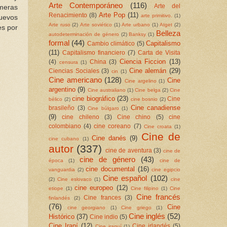
Arte Contemporáneo
(116)
Arte del
imeras
Arte Pop
(11)
Renacimiento
(8)
arte primitivo.
(1)
nuevos
Arte ruso
(2)
Arte soviético
(1)
Arte urbano
(1)
Atget
(2)
es por
Belleza
autodeterminación de género
(2)
Banksy
(1)
formal
(44)
Capitalismo
Cambio climático
(5)
(11)
Capitalismo financiero
(7)
Carta de Visita
Ciencia Ficcion
(13)
(4)
China
(3)
censura
(1)
Cine alemán
(29)
Ciencias Sociales
(3)
cin
(1)
Cine americano
(128)
Cine
Cine argelino
(1)
argentino
(9)
Cine australiano
(1)
Cine belga
(2)
Cine
cine biográfico
(23)
Cine
bélico
(2)
cine bosnio
(2)
Cine canadiense
brasileño
(3)
Cine búlgaro
(1)
(9)
cine chileno
(3)
Cine chino
(5)
cine
colombiano
(4)
cine coreano
(7)
Cine croata
(1)
Cine de
Cine danés
(9)
cine cubano
(1)
autor
(337)
cine de aventura
(3)
cine de
cine de género
(43)
época
(1)
cine de
cine documental
(16)
vanguardia
(2)
cine egipcio
Cine español
(102)
(2)
Cine eslovaco
(1)
cine
cine europeo
(12)
etiope
(1)
Cine filipino
(1)
Cine
Cine francés
Cine frances
(3)
finlandés
(2)
(76)
Cine
cine georgiano
(1)
Cine griego
(1)
Cine inglés
(52)
Histórico
(37)
Cine indio
(5)
Cine Iraní
(12)
Cine irlandés
(5)
Cine iraquí
(1)