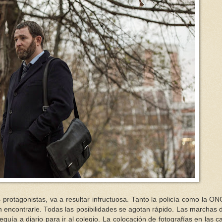
 protagonistas, va a resultar infructuosa. Tanto la policía como la O
 encontrarle. Todas las posibilidades se agotan rápido. Las marchas 
guía a diario para ir al colegio. La colocación de fotografías en las ca