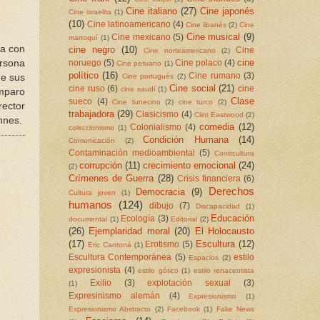
Cine italiano
(27)
Cine japonés
Cine israelita
(1)
(10)
Cine latinoamericano
(4)
Cine libanés
(2)
Cine
Cine musical
(9)
Cine mexicano
(5)
marroquí
(1)
na con
cine negro
(10)
Cine
Cine norteamericano
(2)
cine
ersona
noruego
(5)
Cine polaco
(4)
Cine peruano
(1)
político
(16)
Cine rumano
(3)
de sus
Cine portugués
(2)
Cine social
(21)
cine ruso
(6)
cine
cine saudí
(1)
amparo
Clase
sueco
(4)
Cine tunecino
(2)
cine turco
(2)
rector
trabajadora
(29)
Clasicismo
(4)
Clint Eastwood
(2)
nnes.
comedia
(12)
Colonialismo
(4)
coleccionismo
(1)
Condición Humana
(14)
Comunicación
(2)
Contaminación medioambiental
(5)
Contrcultura
corrupción
(11)
crecimiento emocional
(24)
(2)
Crímenes de Guerra
(28)
Crisis financiera
(6)
Derechos
Democracia
(9)
Cultura joven
(1)
humanos
(124)
dibujo
(7)
Discapacidad
(1)
Educación
Ecología
(3)
documental
(1)
Editorial
(2)
(26)
Ejemplaridad moral
(20)
El Holocausto
(17)
Escultura
(12)
Erotismo
(5)
Eric Cantoná
(1)
Escultura Contemporánea
(5)
estilo
Espacios
(2)
expresionista
(4)
estilo gótico
(1)
estilo renacentista
Exilio
(3)
explotación sexual
(3)
(1)
Expresinismo alemán
(4)
Expresionismo
(1)
Expresionismo Abstracto
(2)
Facebook
(1)
Fake News