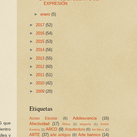
EXPRESIÓN
►
enero
(5)
►
2017
(52)
►
2016
(54)
►
2015
(53)
►
2014
(56)
►
2013
(55)
►
2012
(60)
►
2011
(51)
►
2010
(42)
►
2009
(20)
Etiquetas
Adolescencia
(16)
Acoso Escolar
(6)
NG que
Afectividad
(17)
África
(2)
alegoría
(1)
André
dentro
ARCO
(9)
Arquitectura
(6)
Kertész
(1)
Art Déco
(1)
ARTE
(37)
Arte barroco
(14)
lles y
arte antiguo
(8)