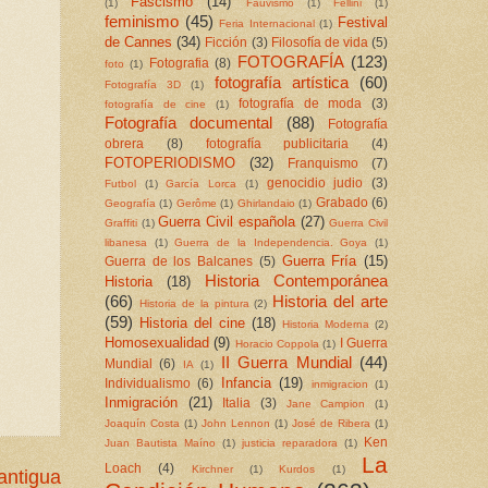
Fascismo
(14)
(1)
Fauvismo
(1)
Fellini
(1)
feminismo
(45)
Festival
Feria Internacional
(1)
de Cannes
(34)
Ficción
(3)
Filosofía de vida
(5)
FOTOGRAFÍA
(123)
Fotografia
(8)
foto
(1)
fotografía artística
(60)
Fotografía 3D
(1)
fotografía de moda
(3)
fotografía de cine
(1)
Fotografía documental
(88)
Fotografía
obrera
(8)
fotografía publicitaria
(4)
FOTOPERIODISMO
(32)
Franquismo
(7)
genocidio judio
(3)
Futbol
(1)
García Lorca
(1)
Grabado
(6)
Geografía
(1)
Gerôme
(1)
Ghirlandaio
(1)
Guerra Civil española
(27)
Graffiti
(1)
Guerra Civil
libanesa
(1)
Guerra de la Independencia. Goya
(1)
Guerra Fría
(15)
Guerra de los Balcanes
(5)
Historia Contemporánea
Historia
(18)
(66)
Historia del arte
Historia de la pintura
(2)
(59)
Historia del cine
(18)
Historia Moderna
(2)
Homosexualidad
(9)
I Guerra
Horacio Coppola
(1)
II Guerra Mundial
(44)
Mundial
(6)
IA
(1)
Infancia
(19)
Individualismo
(6)
inmigracion
(1)
Inmigración
(21)
Italia
(3)
Jane Campion
(1)
Joaquín Costa
(1)
John Lennon
(1)
José de Ribera
(1)
Ken
Juan Bautista Maíno
(1)
justicia reparadora
(1)
La
Loach
(4)
Kirchner
(1)
Kurdos
(1)
antigua