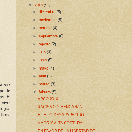
▼
2018
(52)
►
diciembre
(5)
►
noviembre
(5)
►
octubre
(4)
►
septiembre
(6)
►
agosto
(2)
►
julio
(3)
►
junio
(5)
►
mayo
(4)
►
abril
(5)
►
marzo
(3)
 a sus
upe de
▼
febrero
(5)
as. El
ARCO 2018
nivel
RACISMO Y VENGANZA
legio.
 Boris
EL HIJO DESAPARECIDO
AMOR Y ALTA COSTURA
EN FAVOR DE LA LIBERTAD DE