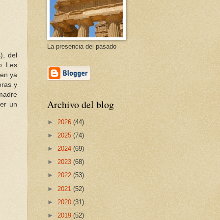
La presencia del pasado
), del
o. Les
nen ya
oras y
 madre
Archivo del blog
ner un
►
2026
(44)
►
2025
(74)
►
2024
(69)
►
2023
(68)
►
2022
(53)
►
2021
(52)
►
2020
(31)
►
2019
(52)