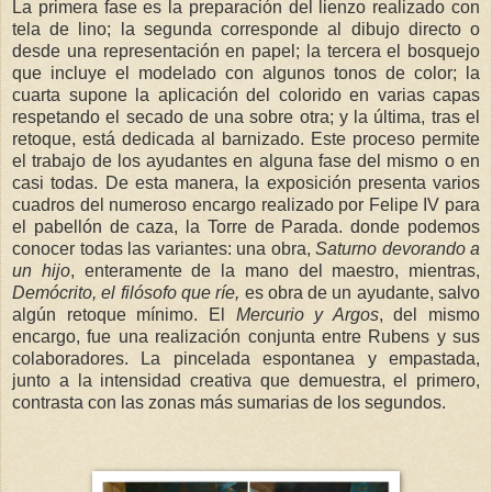
La primera fase es la preparación del lienzo realizado con
tela de lino; la segunda corresponde al dibujo directo o
desde una representación en papel; la tercera el bosquejo
que incluye el modelado con algunos tonos de color; la
cuarta supone la aplicación del colorido en varias capas
respetando el secado de una sobre otra; y la última, tras el
retoque, está dedicada al barnizado. Este proceso permite
el trabajo de los ayudantes en alguna fase del mismo o en
casi todas. De esta manera, la exposición presenta varios
cuadros del numeroso encargo realizado por Felipe IV para
el pabellón de caza, la Torre de Parada. donde podemos
conocer todas las variantes: una obra,
Saturno devorando a
un hijo
, enteramente de la mano del maestro, mientras,
Demócrito, el filósofo que ríe,
es obra de un ayudante, salvo
algún retoque mínimo. El
Mercurio y Argos
, del mismo
encargo, fue una realización conjunta entre Rubens y sus
colaboradores. La pincelada espontanea y empastada,
junto a la intensidad creativa que demuestra, el primero,
contrasta con las zonas más sumarias de los segundos.