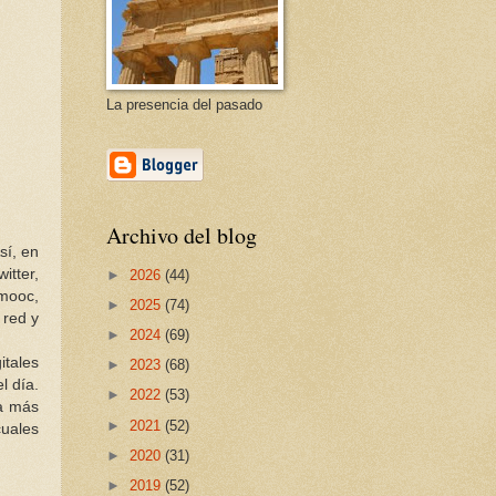
La presencia del pasado
Archivo del blog
sí, en
itter,
►
2026
(44)
mooc,
►
2025
(74)
 red y
►
2024
(69)
itales
►
2023
(68)
l día.
►
2022
(53)
ea más
►
2021
(52)
cuales
►
2020
(31)
►
2019
(52)