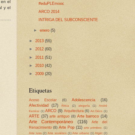
 en el
#eduPLEmooc
l y el
ARCO 2014
INTRIGA DEL SUBCONSCIENTE
►
enero
(5)
►
2013
(55)
►
2012
(60)
►
2011
(51)
►
2010
(42)
►
2009
(20)
Etiquetas
Adolescencia
(16)
Acoso Escolar
(6)
Afectividad
(17)
África
(2)
alegoría
(1)
André
ARCO
(9)
Arquitectura
(6)
Kertész
(1)
Art Déco
(1)
ARTE
(37)
Arte barroco
(14)
arte antiguo
(8)
Arte Contemporáneo
(116)
Arte del
Arte Pop
(11)
Renacimiento
(8)
arte primitivo.
(1)
Arte ruso
(2)
Arte soviético
(1)
Arte urbano
(1)
Atget
(2)