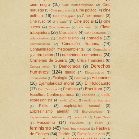
cine negro
(10)
Cine
Cine norteamericano
(2)
cine
noruego
(5)
Cine polaco
(4)
Cine peruano
(1)
político
(16)
Cine rumano
(3)
Cine portugués
(2)
Cine social
(21)
cine ruso
(6)
cine
cine saudí
(1)
Clase
sueco
(4)
Cine tunecino
(2)
cine turco
(2)
trabajadora
(29)
Clasicismo
(4)
Clint Eastwood
(2)
comedia
(12)
Colonialismo
(4)
coleccionismo
(1)
Condición Humana
(14)
Comunicación
(2)
Contaminación medioambiental
(5)
Contrcultura
corrupción
(11)
crecimiento emocional
(24)
(2)
Crímenes de Guerra
(28)
Crisis financiera
(6)
Derechos
Democracia
(9)
Cultura joven
(1)
humanos
(124)
dibujo
(7)
Discapacidad
(1)
Educación
Ecología
(3)
documental
(1)
Editorial
(2)
(26)
Ejemplaridad moral
(20)
El Holocausto
(17)
Escultura
(12)
Erotismo
(5)
Eric Cantoná
(1)
Escultura Contemporánea
(5)
estilo
Espacios
(2)
expresionista
(4)
estilo gótico
(1)
estilo renacentista
Exilio
(3)
explotación sexual
(3)
(1)
Expresinismo alemán
(4)
Expresionismo
(1)
Expresionismo Abstracto
(2)
Facebook
(1)
Fake News
Fascismo
(14)
(1)
Fauvismo
(1)
Fellini
(1)
feminismo
(45)
Festival
Feria Internacional
(1)
de Cannes
(34)
Ficción
(3)
Filosofía de vida
(5)