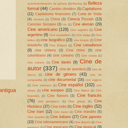
Belleza
autodeterminación de género
(2)
Banksy
(1)
formal
(44)
Capitalismo
Cambio climático
(5)
(11)
Capitalismo financiero
(7)
Carta de Visita
Ciencia Ficcion
(13)
(4)
China
(3)
censura
(1)
Cine alemán
(29)
Ciencias Sociales
(3)
cin
(1)
Cine americano
(128)
Cine
Cine argelino
(1)
argentino
(9)
Cine australiano
(1)
Cine belga
(2)
Cine
cine biográfico
(23)
Cine
bélico
(2)
cine bosnio
(2)
Cine canadiense
brasileño
(3)
Cine búlgaro
(1)
(9)
cine chileno
(3)
Cine chino
(5)
cine
colombiano
(4)
cine coreano
(7)
Cine croata
(1)
Cine de
Cine danés
(9)
cine cubano
(1)
autor
(337)
cine de aventura
(3)
cine de
cine de género
(43)
época
(1)
cine de
cine documental
(16)
vanguardia
(2)
cine egipcio
Cine español
(102)
(2)
Cine eslovaco
(1)
cine
antigua
cine europeo
(12)
etiope
(1)
Cine filipino
(1)
Cine
Cine francés
Cine frances
(3)
finlandés
(2)
(76)
Cine
cine georgiano
(1)
Cine griego
(1)
Cine inglés
(52)
Histórico
(37)
Cine indio
(5)
Cine Iraní
(12)
Cine irlandés
(5)
Cine iraquí
(1)
Cine italiano
(27)
Cine japonés
Cine israelita
(1)
(10)
Cine latinoamericano
(4)
Cine libanés
(2)
Cine
Cine musical
(9)
Cine mexicano
(5)
marroquí
(1)