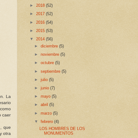
►
2018
(52)
►
2017
(52)
►
2016
(54)
►
2015
(53)
▼
2014
(56)
►
diciembre
(5)
►
noviembre
(5)
►
octubre
(5)
►
septiembre
(5)
►
julio
(5)
►
junio
(7)
►
mayo
(5)
ón. La
esario
►
abril
(5)
s como
►
marzo
(5)
o caer
▼
febrero
(4)
n, que
LOS HOMBRES DE LOS
MONUMENTOS
y otra