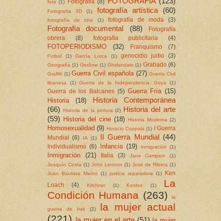
FOTOGRAFÍA
(123)
Fotografia
(8)
foto
(1)
fotografía artística
(60)
Fotografía 3D
(1)
fotografía de moda
(3)
fotografía de cine
(1)
Fotografía documental
(88)
Fotografía
obrera
(8)
fotografía publicitaria
(4)
FOTOPERIODISMO
(32)
Franquismo
(7)
genocidio judio
(3)
Futbol
(1)
García Lorca
(1)
Grabado
(6)
Geografía
(1)
Gerôme
(1)
Ghirlandaio
(1)
Guerra Civil española
(27)
Graffiti
(1)
Guerra Civil
libanesa
(1)
Guerra de la Independencia. Goya
(1)
Guerra Fría
(15)
Guerra de los Balcanes
(5)
Historia Contemporánea
Historia
(18)
(66)
Historia del arte
Historia de la pintura
(2)
(59)
Historia del cine
(18)
Historia Moderna
(2)
Homosexualidad
(9)
I Guerra
Horacio Coppola
(1)
II Guerra Mundial
(44)
Mundial
(6)
IA
(1)
Infancia
(19)
Individualismo
(6)
inmigracion
(1)
Inmigración
(21)
Italia
(3)
Jane Campion
(1)
Joaquín Costa
(1)
John Lennon
(1)
José de Ribera
(1)
Ken
Juan Bautista Maíno
(1)
justicia reparadora
(1)
La
Loach
(4)
Kirchner
(1)
Kurdos
(1)
Condición Humana
(263)
la
la mujer actual
guerra de Irak
(2)
(221)
la mujer en el arte
(51)
la mujer