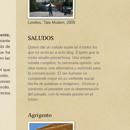
Londres, Tate Modern, 2009
ente,
SALUDOS
urante
ado de
Quiero dar un saludo especial a todos los
que ha
que se acercan a este blog. Espero que la
visita resulte provechosa. Una simple
en las
mirada complice, tu necesaria opinión, una
idea nueva, una alternativa y estímulo para
el que
la comunicación. El ser humano se
creto,
comprende mejor en su vertiente social
nuevas
hecha de palabras e imágenes. Vivímos y
rollo.
sentimos el presente con la determinación
recisa
del pasado, con la mirada puesta en el
futuro.
Agrigento