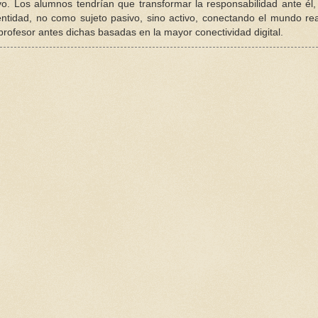
vo. Los alumnos tendrían que transformar la responsabilidad ante él,
ntidad, no como sujeto pasivo, sino activo, conectando el mundo rea
rofesor antes dichas basadas en la mayor conectividad digital.