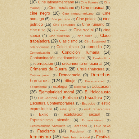
(10)
Cine latinoamericano
(4)
Cine libanés
(2)
Cine
Cine musical
(9)
Cine mexicano
(5)
marroquí
(1)
cine negro
(10)
Cine
Cine norteamericano
(2)
cine
noruego
(5)
Cine polaco
(4)
Cine peruano
(1)
político
(16)
Cine rumano
(3)
Cine portugués
(2)
Cine social
(21)
cine ruso
(6)
cine
cine saudí
(1)
Clase
sueco
(4)
Cine tunecino
(2)
cine turco
(2)
trabajadora
(29)
Clasicismo
(4)
Clint Eastwood
(2)
comedia
(12)
Colonialismo
(4)
coleccionismo
(1)
Condición Humana
(14)
Comunicación
(2)
Contaminación medioambiental
(5)
Contrcultura
corrupción
(11)
crecimiento emocional
(24)
(2)
Crímenes de Guerra
(28)
Crisis financiera
(6)
Derechos
Democracia
(9)
Cultura joven
(1)
humanos
(124)
dibujo
(7)
Discapacidad
(1)
Educación
Ecología
(3)
documental
(1)
Editorial
(2)
(26)
Ejemplaridad moral
(20)
El Holocausto
(17)
Escultura
(12)
Erotismo
(5)
Eric Cantoná
(1)
Escultura Contemporánea
(5)
estilo
Espacios
(2)
expresionista
(4)
estilo gótico
(1)
estilo renacentista
Exilio
(3)
explotación sexual
(3)
(1)
Expresinismo alemán
(4)
Expresionismo
(1)
Expresionismo Abstracto
(2)
Facebook
(1)
Fake News
Fascismo
(14)
(1)
Fauvismo
(1)
Fellini
(1)
feminismo
(45)
Festival
Feria Internacional
(1)