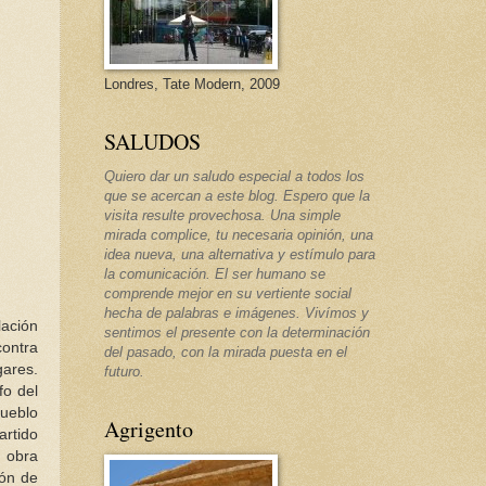
Londres, Tate Modern, 2009
SALUDOS
Quiero dar un saludo especial a todos los
que se acercan a este blog. Espero que la
visita resulte provechosa. Una simple
mirada complice, tu necesaria opinión, una
idea nueva, una alternativa y estímulo para
la comunicación. El ser humano se
comprende mejor en su vertiente social
hecha de palabras e imágenes. Vivímos y
lación
sentimos el presente con la determinación
contra
del pasado, con la mirada puesta en el
gares.
futuro.
fo del
pueblo
Agrigento
artido
e obra
ión de