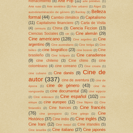
Arte Pop
(11)
Renacimiento
(8)
arte primitivo.
(1)
Arte ruso
(2)
Arte soviético
(1)
Arte urbano
(1)
Atget
(2)
Belleza
autodeterminación de género
(2)
Banksy
(1)
formal
(44)
Capitalismo
Cambio climático
(5)
(11)
Capitalismo financiero
(7)
Carta de Visita
Ciencia Ficcion
(13)
(4)
China
(3)
censura
(1)
Cine alemán
(29)
Ciencias Sociales
(3)
cin
(1)
Cine americano
(128)
Cine
Cine argelino
(1)
argentino
(9)
Cine australiano
(1)
Cine belga
(2)
Cine
cine biográfico
(23)
Cine
bélico
(2)
cine bosnio
(2)
Cine canadiense
brasileño
(3)
Cine búlgaro
(1)
(9)
cine chileno
(3)
Cine chino
(5)
cine
colombiano
(4)
cine coreano
(7)
Cine croata
(1)
Cine de
Cine danés
(9)
cine cubano
(1)
autor
(337)
cine de aventura
(3)
cine de
cine de género
(43)
época
(1)
cine de
cine documental
(16)
vanguardia
(2)
cine egipcio
Cine español
(102)
(2)
Cine eslovaco
(1)
cine
cine europeo
(12)
etiope
(1)
Cine filipino
(1)
Cine
Cine francés
Cine frances
(3)
finlandés
(2)
(76)
Cine
cine georgiano
(1)
Cine griego
(1)
Cine inglés
(52)
Histórico
(37)
Cine indio
(5)
Cine Iraní
(12)
Cine irlandés
(5)
Cine iraquí
(1)
Cine italiano
(27)
Cine japonés
Cine israelita
(1)