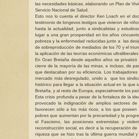
las necesidades básicas, elaborando un Plan de Vivie
Servicio Nacional de Salud.
Esto nos lo cuenta el director Ken Loach en el do
testimonio de longevos testigos que vivieron de niño
hasta la actualidad, junto a sindicalistas y estud
lugar a una gran prosperidad en los años cincuent
pobreza y la enfermedad reducidas junto a las desi
de sobreproducción de mediados de los 70 y el triun
la aplicación de las teorías económicas ultraliberales
En Gran Bretaña desde aquellos años se privatizó
cierre de la mayoría de las minas, e incluso, de pa
que destacaban por su eficiencia. Los trabajadores
mercado más desregulado, unido a que los sindica
histórico para llegar a la situación actual en la que
Bretaña, y al resto de Europa, especialmente los país
Esta crisis profunda a pesar de la fortaleza de la id
provocado la indignación de amplios sectores de 
favorecen sólo a los más ricos, a los que poseen
pobres que aumentan por la precariedad y la progresi
el Fascismo, las posiciones extremistas y violen
reconstrucción social, es decir a la recuperación de
riqueza que se hizo tras la última guerra mundial y 