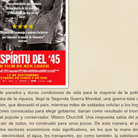
 de parados y duras condiciones de vida para la mayoría de la pob
aba de la riqueza, llegó la Segunda Guerra Mundial, una guerra total 
ión, que desvastó el país, mientras miles de soldados volvían a los ho
ecciones convocadas para elegir gobierno, darían como resultado el triun
e al popular y conservador, Wiston Churchill. Una respuesta sabia del 
ser de todos, no construido para unos pocos. De esta manera, el p
de los sectores económicos más significativos, en los que la mano d
 electricidad, el agua, los transportes, así como también, la satisfacc