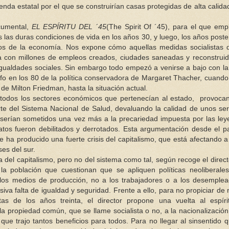
nda estatal por el que se construirían casas protegidas de alta calida
cumental,
EL ESPÍRITU DEL ´45
(The Spirit Of ´45), para el que emp
s las duras condiciones de vida en los años 30, y luego, los años poste
iosos de la economía. Nos expone cómo aquellas medidas socialistas 
a con millones de empleos creados, ciudades saneadas y reconstruid
gualdades sociales. Sin embargo todo empezó a venirse a bajo con la 
fo en los 80 de la política conservadora de Margaret Thacher, cuando 
 de Milton Friedman, hasta la situación actual.
 todos los sectores económicos que pertenecían al estado, provoca
rte del Sistema Nacional de Salud, devaluando la calidad de unos ser
 serían sometidos una vez más a la precariedad impuesta por las ley
tos fueron debilitados y derrotados. Esta argumentación desde el 
 se ha producido una fuerte crisis del capitalismo, que está afectando 
es del sur.
ea del capitalismo, pero no del sistema como tal, según recoge el direct
la población que cuestionan que se apliquen políticas neoliberale
 los medios de producción, no a los trabajadores o a los desemple
va falta de igualdad y seguridad. Frente a ello, para no propiciar de
tas de los años treinta, el director propone una vuelta al espír
 la propiedad común, que se llame socialista o no, a la nacionalización
que trajo tantos beneficios para todos. Para no llegar al sinsentido 