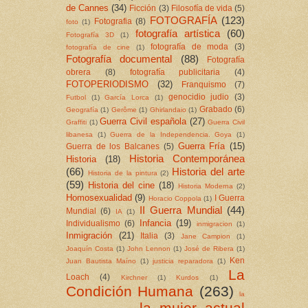
de Cannes
(34)
Ficción
(3)
Filosofía de vida
(5)
FOTOGRAFÍA
(123)
Fotografia
(8)
foto
(1)
fotografía artística
(60)
Fotografía 3D
(1)
fotografía de moda
(3)
fotografía de cine
(1)
Fotografía documental
(88)
Fotografía
obrera
(8)
fotografía publicitaria
(4)
FOTOPERIODISMO
(32)
Franquismo
(7)
genocidio judio
(3)
Futbol
(1)
García Lorca
(1)
Grabado
(6)
Geografía
(1)
Gerôme
(1)
Ghirlandaio
(1)
Guerra Civil española
(27)
Graffiti
(1)
Guerra Civil
libanesa
(1)
Guerra de la Independencia. Goya
(1)
Guerra Fría
(15)
Guerra de los Balcanes
(5)
Historia Contemporánea
Historia
(18)
(66)
Historia del arte
Historia de la pintura
(2)
(59)
Historia del cine
(18)
Historia Moderna
(2)
Homosexualidad
(9)
I Guerra
Horacio Coppola
(1)
II Guerra Mundial
(44)
Mundial
(6)
IA
(1)
Infancia
(19)
Individualismo
(6)
inmigracion
(1)
Inmigración
(21)
Italia
(3)
Jane Campion
(1)
Joaquín Costa
(1)
John Lennon
(1)
José de Ribera
(1)
Ken
Juan Bautista Maíno
(1)
justicia reparadora
(1)
La
Loach
(4)
Kirchner
(1)
Kurdos
(1)
Condición Humana
(263)
la
la mujer actual