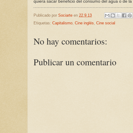
quiera sacar beneficio del consumo del agua o de l
Publicado por
Sociarte
en
22.9.13
Etiquetas:
Capitalismo
,
Cine inglés
,
Cine social
No hay comentarios:
Publicar un comentario