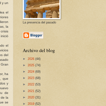
d y un
lea el
riores
dieron
La presencia del pasado
as, la
crisis
inició
ndo el
Archivo del blog
vicios
es del
►
2026
(44)
pasado
a Gran
►
2025
(74)
►
2024
(69)
or, ha
►
2023
(68)
s, que
ados y
►
2022
(53)
 nuevo
►
2021
(52)
itu de
►
2020
(31)
 de la
que se
►
2019
(52)