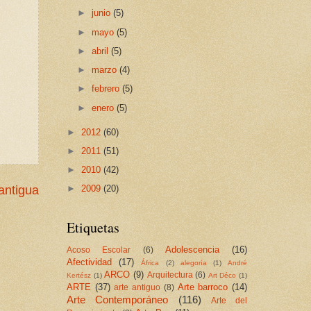
►
junio
(5)
►
mayo
(5)
►
abril
(5)
►
marzo
(4)
►
febrero
(5)
►
enero
(5)
►
2012
(60)
►
2011
(51)
►
2010
(42)
antigua
►
2009
(20)
Etiquetas
Adolescencia
(16)
Acoso Escolar
(6)
Afectividad
(17)
África
(2)
alegoría
(1)
André
ARCO
(9)
Arquitectura
(6)
Kertész
(1)
Art Déco
(1)
ARTE
(37)
Arte barroco
(14)
arte antiguo
(8)
Arte Contemporáneo
(116)
Arte del