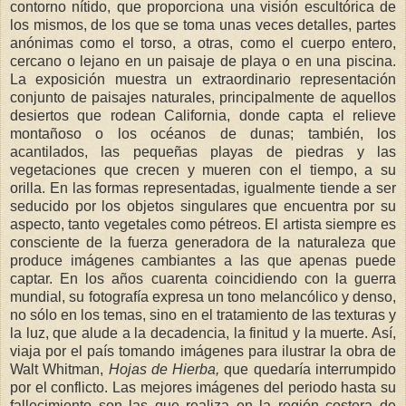
contorno nítido, que proporciona una visión escultórica de
los mismos, de los que se toma unas veces detalles, partes
anónimas como el torso, a otras, como el cuerpo entero,
cercano o lejano en un paisaje de playa o en una piscina.
La exposición muestra un extraordinario representación
conjunto de paisajes naturales, principalmente de aquellos
desiertos que rodean California, donde capta el relieve
montañoso o los océanos de dunas; también, los
acantilados, las pequeñas playas de piedras y las
vegetaciones que crecen y mueren con el tiempo, a su
orilla. En las formas representadas, igualmente tiende a ser
seducido por los objetos singulares que encuentra por su
aspecto, tanto vegetales como pétreos. El artista siempre es
consciente de la fuerza generadora de la naturaleza que
produce imágenes cambiantes a las que apenas puede
captar. En los años cuarenta coincidiendo con la guerra
mundial, su fotografía expresa un tono melancólico y denso,
no sólo en los temas, sino en el tratamiento de las texturas y
la luz, que alude a la decadencia, la finitud y la muerte. Así,
viaja por el país tomando imágenes para ilustrar la obra de
Walt Whitman,
Hojas de Hierba,
que quedaría interrumpido
por el conflicto. Las mejores imágenes del periodo hasta su
fallecimiento son las que realiza en la región costera de