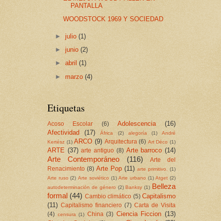
PANTALLA
WOODSTOCK 1969 Y SOCIEDAD
►
julio
(1)
►
junio
(2)
►
abril
(1)
►
marzo
(4)
Etiquetas
Adolescencia
(16)
Acoso Escolar
(6)
Afectividad
(17)
África
(2)
alegoría
(1)
André
ARCO
(9)
Arquitectura
(6)
Kertész
(1)
Art Déco
(1)
ARTE
(37)
Arte barroco
(14)
arte antiguo
(8)
Arte Contemporáneo
(116)
Arte del
Arte Pop
(11)
Renacimiento
(8)
arte primitivo.
(1)
Arte ruso
(2)
Arte soviético
(1)
Arte urbano
(1)
Atget
(2)
Belleza
autodeterminación de género
(2)
Banksy
(1)
formal
(44)
Capitalismo
Cambio climático
(5)
(11)
Capitalismo financiero
(7)
Carta de Visita
Ciencia Ficcion
(13)
(4)
China
(3)
censura
(1)