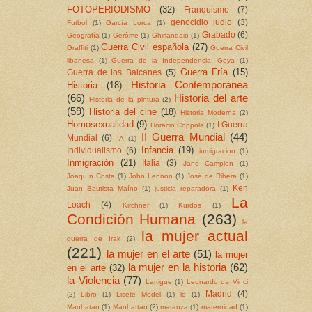
FOTOPERIODISMO
(32)
Franquismo
(7)
genocidio judio
(3)
Futbol
(1)
García Lorca
(1)
Grabado
(6)
Geografía
(1)
Gerôme
(1)
Ghirlandaio
(1)
Guerra Civil española
(27)
Graffiti
(1)
Guerra Civil
libanesa
(1)
Guerra de la Independencia. Goya
(1)
Guerra Fría
(15)
Guerra de los Balcanes
(5)
Historia Contemporánea
Historia
(18)
(66)
Historia del arte
Historia de la pintura
(2)
(59)
Historia del cine
(18)
Historia Moderna
(2)
Homosexualidad
(9)
I Guerra
Horacio Coppola
(1)
II Guerra Mundial
(44)
Mundial
(6)
IA
(1)
Infancia
(19)
Individualismo
(6)
inmigracion
(1)
Inmigración
(21)
Italia
(3)
Jane Campion
(1)
Joaquín Costa
(1)
John Lennon
(1)
José de Ribera
(1)
Ken
Juan Bautista Maíno
(1)
justicia reparadora
(1)
La
Loach
(4)
Kirchner
(1)
Kurdos
(1)
Condición Humana
(263)
la
la mujer actual
guerra de Irak
(2)
(221)
la mujer en el arte
(51)
la mujer
la mujer en la historia
(62)
en el arte
(32)
la Violencia
(77)
Lartigue
(1)
Leonardo da Vinci
Madrid
(4)
(2)
Libro
(1)
Lisete Model
(1)
lo
(1)
Manhatan
(1)
Manhattan
(2)
matanza
(1)
maternidad
(1)