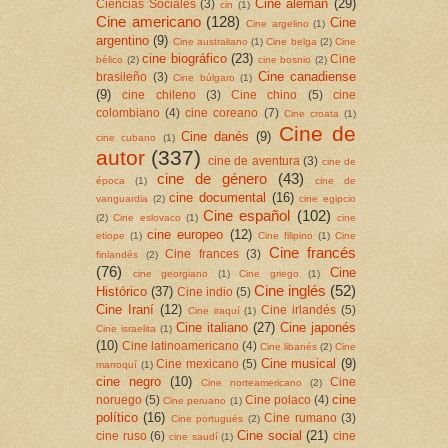
Cine alemán
(29)
Ciencias Sociales
(3)
cin
(1)
Cine americano
(128)
Cine
Cine argelino
(1)
argentino
(9)
Cine australiano
(1)
Cine belga
(2)
Cine
cine biográfico
(23)
Cine
bélico
(2)
cine bosnio
(2)
Cine canadiense
brasileño
(3)
Cine búlgaro
(1)
(9)
cine chileno
(3)
Cine chino
(5)
cine
colombiano
(4)
cine coreano
(7)
Cine croata
(1)
Cine de
Cine danés
(9)
cine cubano
(1)
autor
(337)
cine de aventura
(3)
cine de
cine de género
(43)
época
(1)
cine de
cine documental
(16)
vanguardia
(2)
cine egipcio
Cine español
(102)
(2)
Cine eslovaco
(1)
cine
cine europeo
(12)
etiope
(1)
Cine filipino
(1)
Cine
Cine francés
Cine frances
(3)
finlandés
(2)
(76)
Cine
cine georgiano
(1)
Cine griego
(1)
Cine inglés
(52)
Histórico
(37)
Cine indio
(5)
Cine Iraní
(12)
Cine irlandés
(5)
Cine iraquí
(1)
Cine italiano
(27)
Cine japonés
Cine israelita
(1)
(10)
Cine latinoamericano
(4)
Cine libanés
(2)
Cine
Cine musical
(9)
Cine mexicano
(5)
marroquí
(1)
cine negro
(10)
Cine
Cine norteamericano
(2)
cine
noruego
(5)
Cine polaco
(4)
Cine peruano
(1)
político
(16)
Cine rumano
(3)
Cine portugués
(2)
Cine social
(21)
cine ruso
(6)
cine
cine saudí
(1)