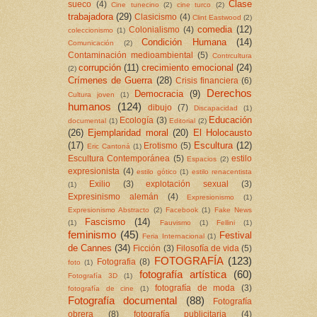
Clase
sueco
(4)
Cine tunecino
(2)
cine turco
(2)
trabajadora
(29)
Clasicismo
(4)
Clint Eastwood
(2)
comedia
(12)
Colonialismo
(4)
coleccionismo
(1)
Condición Humana
(14)
Comunicación
(2)
Contaminación medioambiental
(5)
Contrcultura
corrupción
(11)
crecimiento emocional
(24)
(2)
Crímenes de Guerra
(28)
Crisis financiera
(6)
Derechos
Democracia
(9)
Cultura joven
(1)
humanos
(124)
dibujo
(7)
Discapacidad
(1)
Educación
Ecología
(3)
documental
(1)
Editorial
(2)
(26)
Ejemplaridad moral
(20)
El Holocausto
(17)
Escultura
(12)
Erotismo
(5)
Eric Cantoná
(1)
Escultura Contemporánea
(5)
estilo
Espacios
(2)
expresionista
(4)
estilo gótico
(1)
estilo renacentista
Exilio
(3)
explotación sexual
(3)
(1)
Expresinismo alemán
(4)
Expresionismo
(1)
Expresionismo Abstracto
(2)
Facebook
(1)
Fake News
Fascismo
(14)
(1)
Fauvismo
(1)
Fellini
(1)
feminismo
(45)
Festival
Feria Internacional
(1)
de Cannes
(34)
Ficción
(3)
Filosofía de vida
(5)
FOTOGRAFÍA
(123)
Fotografia
(8)
foto
(1)
fotografía artística
(60)
Fotografía 3D
(1)
fotografía de moda
(3)
fotografía de cine
(1)
Fotografía documental
(88)
Fotografía
obrera
(8)
fotografía publicitaria
(4)