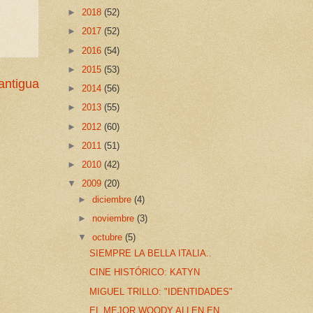
►
2018
(52)
►
2017
(52)
►
2016
(54)
►
2015
(53)
antigua
►
2014
(56)
►
2013
(55)
►
2012
(60)
►
2011
(51)
►
2010
(42)
▼
2009
(20)
►
diciembre
(4)
►
noviembre
(3)
▼
octubre
(5)
SIEMPRE LA BELLA ITALIA..
CINE HISTÓRICO: KATYN
MIGUEL TRILLO: "IDENTIDADES"
EL MEJOR WOODY ALLEN EN