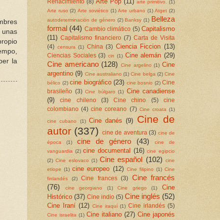
Arte Pop
(11)
Renacimiento
(8)
arte primitivo.
(1)
Arte ruso
(2)
Arte soviético
(1)
Arte urbano
(1)
Atget
(2)
Belleza
autodeterminación de género
(2)
Banksy
(1)
umbres
formal
(44)
Capitalismo
Cambio climático
(5)
a unas
(11)
Capitalismo financiero
(7)
Carta de Visita
propio
Ciencia Ficcion
(13)
(4)
China
(3)
censura
(1)
iempo,
Cine alemán
(29)
Ciencias Sociales
(3)
cin
(1)
per la
Cine americano
(128)
Cine
Cine argelino
(1)
argentino
(9)
Cine australiano
(1)
Cine belga
(2)
Cine
cine biográfico
(23)
Cine
bélico
(2)
cine bosnio
(2)
Cine canadiense
brasileño
(3)
Cine búlgaro
(1)
(9)
cine chileno
(3)
Cine chino
(5)
cine
colombiano
(4)
cine coreano
(7)
Cine croata
(1)
Cine de
Cine danés
(9)
cine cubano
(1)
autor
(337)
cine de aventura
(3)
cine de
cine de género
(43)
época
(1)
cine de
cine documental
(16)
vanguardia
(2)
cine egipcio
Cine español
(102)
(2)
Cine eslovaco
(1)
cine
cine europeo
(12)
etiope
(1)
Cine filipino
(1)
Cine
Cine francés
Cine frances
(3)
finlandés
(2)
(76)
Cine
cine georgiano
(1)
Cine griego
(1)
Cine inglés
(52)
Histórico
(37)
Cine indio
(5)
Cine Iraní
(12)
Cine irlandés
(5)
Cine iraquí
(1)
Cine italiano
(27)
Cine japonés
Cine israelita
(1)