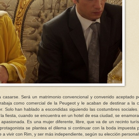
a casarse. Será un matrimonio convencional y convenido aceptado p
Trabaja como comercial de la Peugeot y le acaban de destinar a la 
r. Solo han hablado a escondidas siguiendo las costumbres sociales
la fiesta, cuando se encuentra en un hotel de esa ciudad, se enamora
apasionada. Es una mujer diferente, libre, que va de un recinto turís
 protagonista se plantea el dilema si continuar con la boda impuesta 
se a vivir con Rim, y ser más independiente, según su elección personal