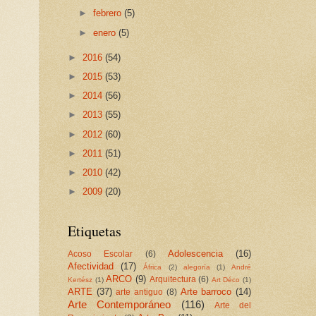
►
febrero
(5)
►
enero
(5)
►
2016
(54)
►
2015
(53)
►
2014
(56)
►
2013
(55)
►
2012
(60)
►
2011
(51)
►
2010
(42)
►
2009
(20)
Etiquetas
Adolescencia
(16)
Acoso Escolar
(6)
Afectividad
(17)
África
(2)
alegoría
(1)
André
ARCO
(9)
Arquitectura
(6)
Kertész
(1)
Art Déco
(1)
ARTE
(37)
Arte barroco
(14)
arte antiguo
(8)
Arte Contemporáneo
(116)
Arte del