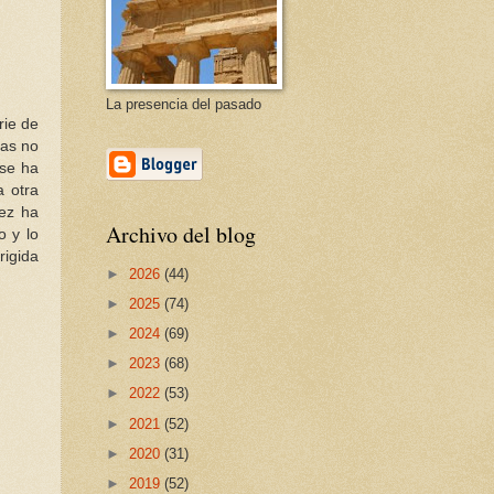
La presencia del pasado
rie de
ias no
 se ha
a otra
nez ha
Archivo del blog
o y lo
rigida
►
2026
(44)
►
2025
(74)
►
2024
(69)
►
2023
(68)
►
2022
(53)
►
2021
(52)
►
2020
(31)
►
2019
(52)