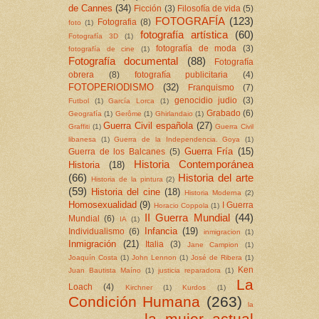
de Cannes
(34)
Ficción
(3)
Filosofía de vida
(5)
FOTOGRAFÍA
(123)
Fotografia
(8)
foto
(1)
fotografía artística
(60)
Fotografía 3D
(1)
fotografía de moda
(3)
fotografía de cine
(1)
Fotografía documental
(88)
Fotografía
obrera
(8)
fotografía publicitaria
(4)
FOTOPERIODISMO
(32)
Franquismo
(7)
genocidio judio
(3)
Futbol
(1)
García Lorca
(1)
Grabado
(6)
Geografía
(1)
Gerôme
(1)
Ghirlandaio
(1)
Guerra Civil española
(27)
Graffiti
(1)
Guerra Civil
libanesa
(1)
Guerra de la Independencia. Goya
(1)
Guerra Fría
(15)
Guerra de los Balcanes
(5)
Historia Contemporánea
Historia
(18)
(66)
Historia del arte
Historia de la pintura
(2)
(59)
Historia del cine
(18)
Historia Moderna
(2)
Homosexualidad
(9)
I Guerra
Horacio Coppola
(1)
II Guerra Mundial
(44)
Mundial
(6)
IA
(1)
Infancia
(19)
Individualismo
(6)
inmigracion
(1)
Inmigración
(21)
Italia
(3)
Jane Campion
(1)
Joaquín Costa
(1)
John Lennon
(1)
José de Ribera
(1)
Ken
Juan Bautista Maíno
(1)
justicia reparadora
(1)
La
Loach
(4)
Kirchner
(1)
Kurdos
(1)
Condición Humana
(263)
la
la mujer actual