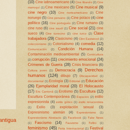
(10)
Cine latinoamericano
(4)
Cine libanés
(2)
Cine
Cine musical
(9)
Cine mexicano
(5)
marroquí
(1)
cine negro
(10)
Cine
Cine norteamericano
(2)
cine
noruego
(5)
Cine polaco
(4)
Cine peruano
(1)
político
(16)
Cine rumano
(3)
Cine portugués
(2)
Cine social
(21)
cine ruso
(6)
cine
cine saudí
(1)
Clase
sueco
(4)
Cine tunecino
(2)
cine turco
(2)
trabajadora
(29)
Clasicismo
(4)
Clint Eastwood
(2)
comedia
(12)
Colonialismo
(4)
coleccionismo
(1)
Condición Humana
(14)
Comunicación
(2)
Contaminación medioambiental
(5)
Contrcultura
corrupción
(11)
crecimiento emocional
(24)
(2)
Crímenes de Guerra
(28)
Crisis financiera
(6)
Derechos
Democracia
(9)
Cultura joven
(1)
humanos
(124)
dibujo
(7)
Discapacidad
(1)
Educación
Ecología
(3)
documental
(1)
Editorial
(2)
(26)
Ejemplaridad moral
(20)
El Holocausto
(17)
Escultura
(12)
Erotismo
(5)
Eric Cantoná
(1)
Escultura Contemporánea
(5)
estilo
Espacios
(2)
expresionista
(4)
estilo gótico
(1)
estilo renacentista
Exilio
(3)
explotación sexual
(3)
(1)
Expresinismo alemán
(4)
Expresionismo
(1)
Expresionismo Abstracto
(2)
Facebook
(1)
Fake News
antigua
Fascismo
(14)
(1)
Fauvismo
(1)
Fellini
(1)
feminismo
(45)
Festival
Feria Internacional
(1)