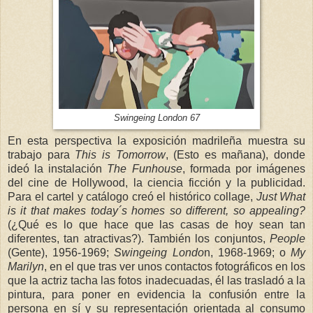
Swingeing London 67
En esta perspectiva la exposición madrileña muestra su
trabajo para
This is Tomorrow
, (Esto es mañana), donde
ideó la instalación
The Funhouse
, formada por imágenes
del cine de Hollywood, la ciencia ficción y la publicidad.
Para el cartel y catálogo creó el histórico collage,
Just What
is it that makes today´s homes so different, so appealing?
(¿Qué es lo que hace que las casas de hoy sean tan
diferentes, tan atractivas?). También los conjuntos,
People
(Gente), 1956-1969;
Swingeing Londo
n, 1968-1969; o
My
Marilyn
, en el que tras ver unos contactos fotográficos en los
que la actriz tacha las fotos inadecuadas, él las trasladó a la
pintura, para poner en evidencia la confusión entre la
persona en sí y su representación orientada al consumo